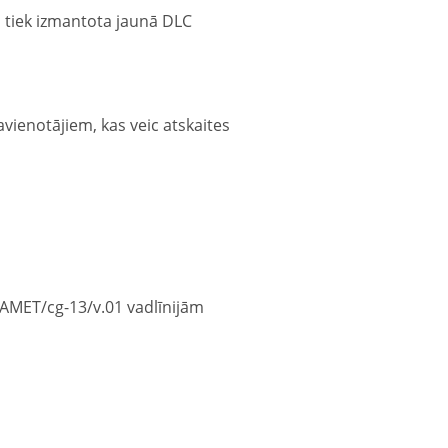
 tiek izmantota jaunā DLC
avienotājiem, kas veic atskaites
RAMET/cg-13/v.01 vadlīnijām