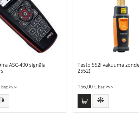
fra ASC-400 signāla
Testo 552i vakuuma zonde
rs
2552)
166,00
€
bez PVN
bez PVN