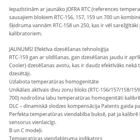
Iepazīstinām ar jaunāko JOFRA RTC (references temperat
sausajiem blokiem RTC-156, 157, 159 un 700 un kombin
šķidruma vannām RTC-158 un 250, kas ir vēl sarežģītāki 
kalibratoriem.
JAUNUMS! Efektīva dzesēšanas tehnoloģija
RTC-159 gan ar sildīšanas, gan dzesēšanas jaudu ir aprīk
Cooler) dzesēšanas avotu, kas ir daudz efektīvāks nekā t
dzesētāji.
Uzlabota temperatūras homogenitāte
Unikālais aktīvais divu zonu bloks (RTC-156/157/158/159/
700) nodrošina labu temperatūras homogenitāti kalibr
DLC – dinamiskā slodzes kompensācija Patents gaida pa
Perfekta temperatūras viendabība buksē, pat ja kalibrē 
sensorus vienlaicīgi.
B un C modeļi.
Temperatūras viendabīguma indikators