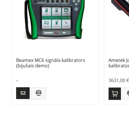
Beamex MC6 signāla kalibrators
Ametek Jo
(bijušais demo)
kalibrato
–
3631,00
€