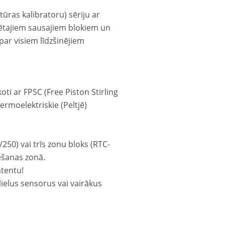
ūras kalibratoru) sēriju ar
ētajiem sausajiem blokiem un
par visiem līdzšinējiem
oti ar FPSC (Free Piston Stirling
ermoelektriskie (Peltjē)
250) vai trīs zonu bloks (RTC-
ēšanas zonā.
tentu!
lielus sensorus vai vairākus