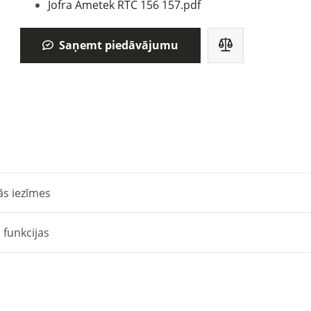
Jofra Ametek RTC 156 157.pdf
Saņemt piedāvājumu
ās iezīmes
 funkcijas