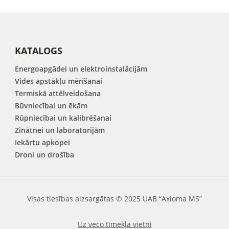
KATALOGS
Energoapgādei un elektroinstalācijām
Vides apstākļu mērīšanai
Termiskā attēlveidošana
Būvniecībai un ēkām
Rūpniecībai un kalibrēšanai
Zinātnei un laboratorijām
Iekārtu apkopei
Droni un drošība
Visas tiesības aizsargātas © 2025 UAB “Axioma MS”
Uz veco tīmekļa vietni