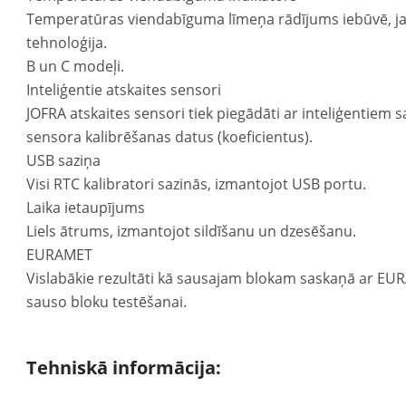
Temperatūras viendabīguma līmeņa rādījums iebūvē, ja
tehnoloģija.
B un C modeļi.
Inteliģentie atskaites sensori
JOFRA atskaites sensori tiek piegādāti ar inteliģentiem s
sensora kalibrēšanas datus (koeficientus).
USB saziņa
Visi RTC kalibratori sazinās, izmantojot USB portu.
Laika ietaupījums
Liels ātrums, izmantojot sildīšanu un dzesēšanu.
EURAMET
Vislabākie rezultāti kā sausajam blokam saskaņā ar EU
sauso bloku testēšanai.
Tehniskā informācija: