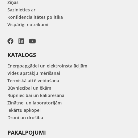
Ziņas
Sazinieties ar
Konfidencialitātes politika
Vispārīgi noteikumi
KATALOGS
Energoapgādei un elektroinstalācijām
Vides apstākļu mērīšanai
Termiskā attēlveidošana
Būvniecībai un ēkām
Rūpniecībai un kalibrēšanai
Zinātnei un laboratorijām
Iekārtu apkopei
Droni un drošība
PAKALPOJUMI