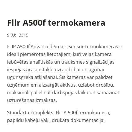
Flir A500f termokamera
SKU:
3315
FLIR A500f Advanced Smart Sensor termokameras ir
ideāli piemērotas lietotājiem, kuri vēlas kamerā
iebūvētas analītiskās un trauksmes signalizācijas
iespējas āra apstākļu uzraudzībai un agrīnai
ugunsgrēka atklāšanai. Šīs kameras var palīdzēt
uzņēmumiem aizsargāt aktīvus, uzlabot drošību,
maksimāli palielināt darbspējas laiku un samazināt
uzturēšanas izmaksas.
Standarta komplekts: Flir A 500f termokamera,
papildu kabeļu vāki, drukāta dokumentācija.