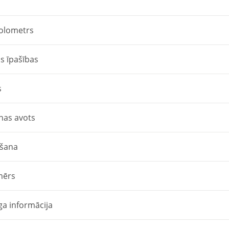
olometrs
s īpašības
s
nas avots
īšana
mērs
ga informācija