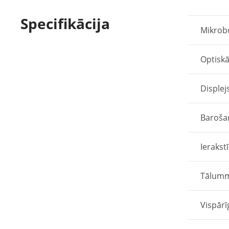
Specifikācija
Mikrob
Optiskā
Displej
Baroša
Ierakst
Tālum
Vispārī