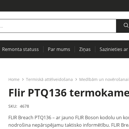
Remonta statuss
Par mums
Ziņas
Sazinieties ar
jumiem
jumiem
rītāji
Termogrāfiskā attēlveidošana, IR logi profilaktiskai diagnostikai
Centrēšanas vārpstām un siksnu piedziņām
Iekārtu un elektrisko mašīnu testēšanai (PAT)
Home
Termiskā attēlveidošana
Medībām un novērošanai
Flir PTQ136 termokame
SKU:
4678
FLIR Breach PTQ136 – ar jauno FLIR Boson kodolu un ko
nodrošina nepārspējamu taktisko informētību. FLIR Brea