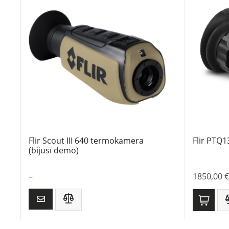
Flir Scout III 640 termokamera
Flir PTQ
(bijusī demo)
–
1850,00
€