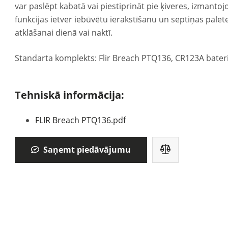
var paslēpt kabatā vai piestiprināt pie ķiveres, izmantojo
funkcijas ietver iebūvētu ierakstīšanu un septiņas palete
atklāšanai dienā vai naktī.
Standarta komplekts: Flir Breach PTQ136, CR123A baterija,
Tehniskā informācija:
FLIR Breach PTQ136.pdf
Saņemt piedāvājumu