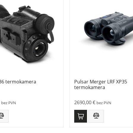
136 termokamera
Pulsar Merger LRF XP35
termokamera
2690,00
€
bez PVN
bez PVN