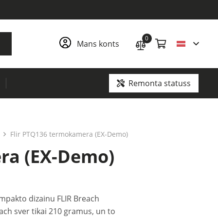
0
Mans konts
Remonta statuss
Georadari un pazemes komunikāciju lokatori
Apkures, dzesēšanas un ventilācijas (HVAC) pārbaude
Toksisko un bīstamo gāzu (CBRN) atklāšana
Flir PTQ136 termokamera (EX-Demo)
ra (EX-Demo)
mpakto dizainu FLIR Breach
ch sver tikai 210 gramus, un to