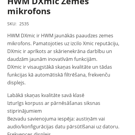
HWM DXmic Zemes
mikrofons
SKU:
2535
HWM DXmic ir HWM jaunākās paaudzes zemes
mikrofons. Pamatojoties uz izcilo Xmic reputāciju,
DXmic ir aprīkots ar skārienekrāna darbību un
daudzām jaunām inovatīvām funkcijām.
DXmic ir visaugstākā skaņas kvalitāte un tādas
funkcijas kā automātiskā filtrēšana, frekvenču
displejs.
Labākā skaņas kvalitāte savā klasē
Izturīgs korpuss ar pārnēsāšanas siksnas
stiprinājumiem
Bezvadu savienojuma iespēja: austiņām vai
audio/konfigurācijas datu pārsūtīšanai uz datoru.
Frekvences displejs