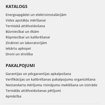
KATALOGS
Energoapgādei un elektroinstalācijām
Vides apstākļu mērīšanai
Termiskā attēlveidošana
Būvniecībai un ēkām
Rūpniecībai un kalibrēšanai
Zinātnei un laboratorijām
Iekārtu apkopei
Droni un drošība
PAKALPOJUMI
Garantijas un pēcgarantijas apkalpošana
Verifikācijas un kalibrēšanas pakalpojumu organizēšana
Nestandarta mērījumu risinājumu meklēšana un izstrāde
Termālās attēlveidošanas pētījumi
Apmācība