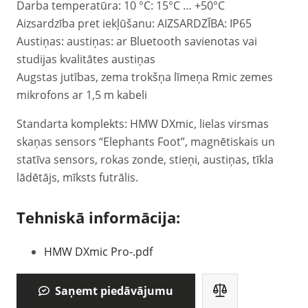
Darba temperatūra: 10 °C: 15°C … +50°C
Aizsardzība pret iekļūšanu: AIZSARDZĪBA: IP65
Austiņas: austiņas: ar Bluetooth savienotas vai
studijas kvalitātes austiņas
Augstas jutības, zema trokšņa līmeņa Rmic zemes
mikrofons ar 1,5 m kabeli
Standarta komplekts: HMW DXmic, lielas virsmas
skaņas sensors “Elephants Foot”, magnētiskais un
statīva sensors, rokas zonde, stieņi, austiņas, tīkla
lādētājs, mīksts futrālis.
Tehniskā informācija:
HMW DXmic Pro-.pdf
Saņemt piedāvājumu