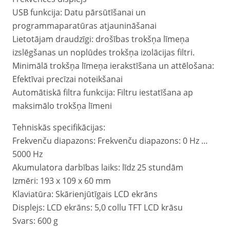
USB funkcija: Datu pārsūtīšanai un
programmaparatūras atjaunināšanai
Lietotājam draudzīgi: drošības trokšņa līmeņa
izslēgšanas un noplūdes trokšņa izolācijas filtri.
Minimālā trokšņa līmeņa ierakstīšana un attēlošana:
Efektīvai precīzai noteikšanai
Automātiskā filtra funkcija: Filtru iestatīšana ap
maksimālo trokšņa līmeni
Tehniskās specifikācijas:
Frekvenču diapazons: Frekvenču diapazons: 0 Hz …
5000 Hz
Akumulatora darbības laiks: līdz 25 stundām
Izmēri: 193 x 109 x 60 mm
Klaviatūra: Skārienjūtīgais LCD ekrāns
Displejs: LCD ekrāns: 5,0 collu TFT LCD krāsu
Svars: 600 g