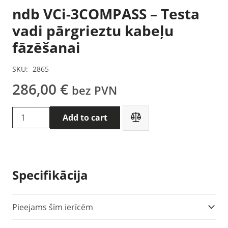
ndb VCi-3COMPASS – Testa
vadi pārgrieztu kabeļu
fāzēšanai
SKU:
2865
286,00
€
bez PVN
ndb
Add to cart
VCi-
3COMPASS
-
Testa
Specifikācija
vadi
pārgrieztu
kabeļu
Pieejams šīm ierīcēm
fāzēšanai