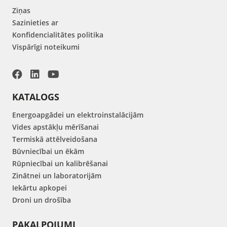
Ziņas
Sazinieties ar
Konfidencialitātes politika
Vispārīgi noteikumi
KATALOGS
Energoapgādei un elektroinstalācijām
Vides apstākļu mērīšanai
Termiskā attēlveidošana
Būvniecībai un ēkām
Rūpniecībai un kalibrēšanai
Zinātnei un laboratorijām
Iekārtu apkopei
Droni un drošība
PAKALPOJUMI