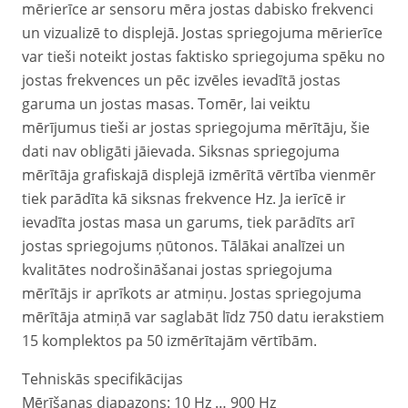
mērierīce ar sensoru mēra jostas dabisko frekvenci
un vizualizē to displejā. Jostas spriegojuma mērierīce
var tieši noteikt jostas faktisko spriegojuma spēku no
jostas frekvences un pēc izvēles ievadītā jostas
garuma un jostas masas. Tomēr, lai veiktu
mērījumus tieši ar jostas spriegojuma mērītāju, šie
dati nav obligāti jāievada. Siksnas spriegojuma
mērītāja grafiskajā displejā izmērītā vērtība vienmēr
tiek parādīta kā siksnas frekvence Hz. Ja ierīcē ir
ievadīta jostas masa un garums, tiek parādīts arī
jostas spriegojums ņūtonos. Tālākai analīzei un
kvalitātes nodrošināšanai jostas spriegojuma
mērītājs ir aprīkots ar atmiņu. Jostas spriegojuma
mērītāja atmiņā var saglabāt līdz 750 datu ierakstiem
15 komplektos pa 50 izmērītajām vērtībām.
Tehniskās specifikācijas
Mērīšanas diapazons: 10 Hz … 900 Hz