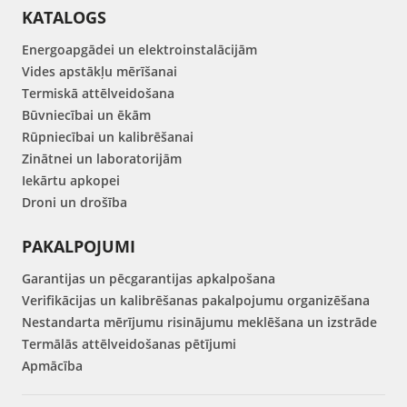
KATALOGS
Energoapgādei un elektroinstalācijām
Vides apstākļu mērīšanai
Termiskā attēlveidošana
Būvniecībai un ēkām
Rūpniecībai un kalibrēšanai
Zinātnei un laboratorijām
Iekārtu apkopei
Droni un drošība
PAKALPOJUMI
Garantijas un pēcgarantijas apkalpošana
Verifikācijas un kalibrēšanas pakalpojumu organizēšana
Nestandarta mērījumu risinājumu meklēšana un izstrāde
Termālās attēlveidošanas pētījumi
Apmācība