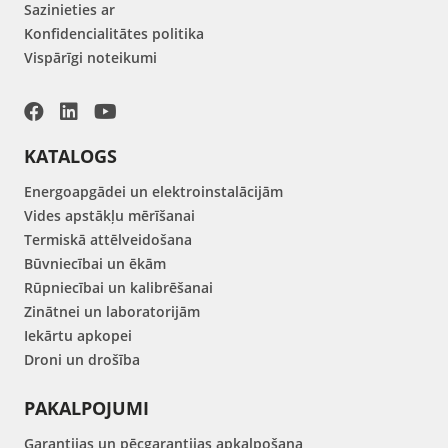
Sazinieties ar
Konfidencialitātes politika
Vispārīgi noteikumi
KATALOGS
Energoapgādei un elektroinstalācijām
Vides apstākļu mērīšanai
Termiskā attēlveidošana
Būvniecībai un ēkām
Rūpniecībai un kalibrēšanai
Zinātnei un laboratorijām
Iekārtu apkopei
Droni un drošība
PAKALPOJUMI
Garantijas un pēcgarantijas apkalpošana