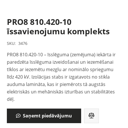
PRO8 810.420-10
īssavienojumu komplekts
SKU:
3476
PRO8 810.420-10 – īsslēguma (zemējuma) iekārta ir
paredzēta īsslēguma izveidošanai un iezemēšanai
tīklos ar iezemētu mezglu ar nominālo spriegumu
līdz 420 kV. Izolācijas stabs ir izgatavots no stikla
auduma lamināta, kas ir piemērots tā augstās
elektriskās un mehāniskās izturības un stabilitātes
dēļ.
Saņemt piedāvājumu