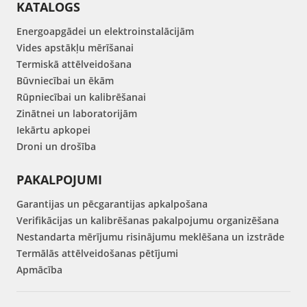
KATALOGS
Energoapgādei un elektroinstalācijām
Vides apstākļu mērīšanai
Termiskā attēlveidošana
Būvniecībai un ēkām
Rūpniecībai un kalibrēšanai
Zinātnei un laboratorijām
Iekārtu apkopei
Droni un drošība
PAKALPOJUMI
Garantijas un pēcgarantijas apkalpošana
Verifikācijas un kalibrēšanas pakalpojumu organizēšana
Nestandarta mērījumu risinājumu meklēšana un izstrāde
Termālās attēlveidošanas pētījumi
Apmācība