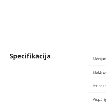
Specifikācija
Mērīju
Elektro
Ierīces 
Vispārīg