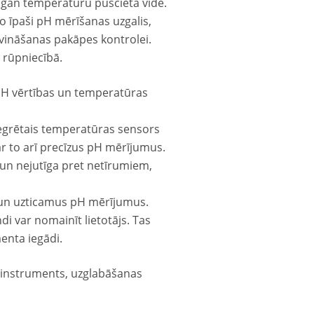
, gan temperatūru puscietā vidē.
o īpaši pH mērīšanas uzgalis,
avināšanas pakāpes kontrolei.
 rūpniecībā.
 pH vērtības un temperatūras
tegrētais temperatūras sensors
r to arī precīzus pH mērījumus.
 un nejutīga pret netīrumiem,
un uzticamus pH mērījumus.
i var nomainīt lietotājs. Tas
menta iegādi.
instruments, uzglabāšanas