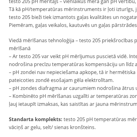
testo 205 pH mērītājs – vienlaikus mēra gan pH vērtību
Tā kā pH/temperatūras mērinstruments ir ļoti izturīgs, j
testo 205 bieži tiek izmantots gaļas kvalitātes un nogat
Piemēram, gaļas veikalos, kautuvēs un gaļas pārstrādes
Viedā mērīšanas tehnoloģija – testo 205 priekšrocības
mērīšanā
– Ar testo 205 var veikt pH mērījumus puscietā vidē. In
nodrošina precīzu temperatūras kompensāciju un līdz a
– pH zondei nav nepieciešama apkope, tā ir hermētiska
pateicoties zondē esošajam gēla elektrolītam.
– pH zondes diafragma ar caurumiem nodrošina ātrus 
– Kombinēto pH mērīšanas uzgalīti ar temperatūras zond
ļauj ietaupīt izmaksas, kas saistītas ar jauna mērinstru
Standarta komplekts:
testo 205 pH temperatūras mēr
vāciņš ar gelu, selt/ sienas kronšteins.