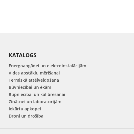
KATALOGS
Energoapgādei un elektroinstalācijām
Vides apstākļu mērīšanai
Termiskā attēlveidošana
Būvniecībai un ēkām
Rūpniecībai un kalibrēšanai
Zinātnei un laboratorijām
Iekārtu apkopei
Droni un drošība