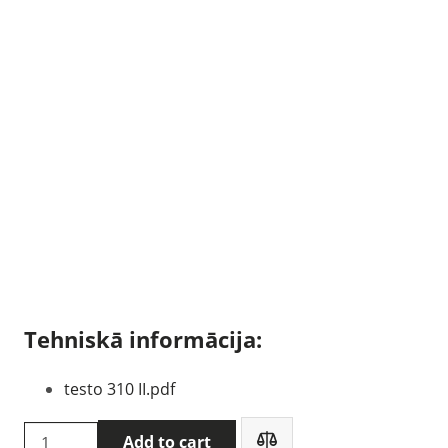
Tehniskā informācija:
testo 310 II.pdf
Testo
Add to cart