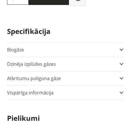
310
II
dūmgāzu
analizators
Specifikācija
(0563
3104)
quantity
Biogāze
Dzinēja izplūdes gāzes
Atkritumu poligona gāze
Vispārīga informācija
Pielikumi