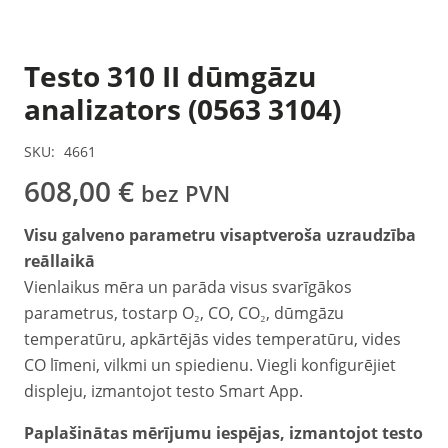
Testo 310 II dūmgāzu
analizators (0563 3104)
SKU:
4661
608,00
€
bez PVN
Visu galveno parametru visaptveroša uzraudzība
reāllaikā
Vienlaikus mēra un parāda visus svarīgākos
parametrus, tostarp O₂, CO, CO₂, dūmgāzu
temperatūru, apkārtējās vides temperatūru, vides
CO līmeni, vilkmi un spiedienu. Viegli konfigurējiet
displeju, izmantojot testo Smart App.
Paplašinātas mērījumu iespējas, izmantojot testo