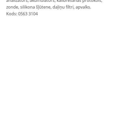
analizators, akumulators, kalibrēšanas protokols,
zonde, silikona šļūtene, daļiņu filtri, apvalks.
Kods: 0563 3104