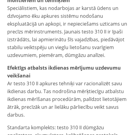
montieriem un tehniķiem
Speciālistiem, kas nodarbojas ar karstā ūdens un
dzīvojamo ēku apkures sistēmu nodošanu
ekspluatācijā un apkopi, ir nepieciešams uzticams un
precīzs mērinstruments. Jaunais testo 310 II ir īpaši
izstrādāts, lai apmierinātu šīs vajadzības, piedāvājot
stabilu veiktspēju un vieglu lietošanu svarīgiem
uzdevumiem, piemēram, dūmgāzu analīzei.
Efektīgs atbalsts ikdienas mērījumu uzdevumu
veikšanai
Ar testo 310 II apkures tehniķi var racionalizēt savu
ikdienas darbu. Tas nodrošina mērķtiecīgu atbalstu
ikdienas mērīšanas procedūrām, palīdzot lietotājiem
ātrāk, precīzāk un ar lielāku pārliecību veikt savus
darbus.
Standarta komplekts: testo 310 II dūmgāzu