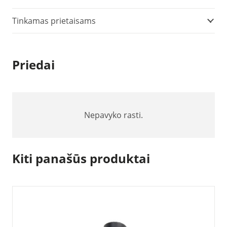
Guminių
antgalių
Tinkamas prietaisams
komplektas
apsisukimų
matavimui
Priedai
Nepavyko rasti.
Kiti panašūs produktai