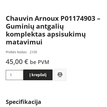
Chauvin Arnoux P01174903 –
Guminių antgalių
komplektas apsisukimų
matavimui
Prekės kodas:
2105
45,00
€
be PVM
produkto
Į krepšelį
kiekis:
Chauvin
Arnoux
P01174903
Specifikacija
-