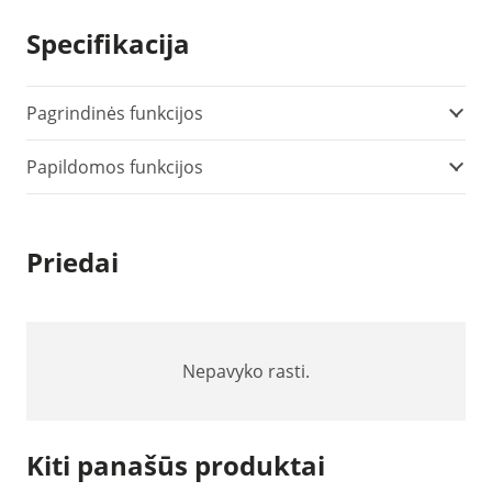
HD32.7
Specifikacija
duomenų
kaupiklis
Pagrindinės funkcijos
Papildomos funkcijos
Priedai
Nepavyko rasti.
Kiti panašūs produktai