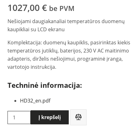
1027,00
€
be PVM
Nešiojami daugiakanaliai temperatūros duomenų
kaupikliai su LCD ekranu
Komplektacija: duomenų kaupiklis, pasirinktas kiekis
temperatūros jutiklių, baterijos, 230 V AC maitinimo
adapteris, dirželis nešiojimui, programinė įranga,
vartotojo instrukcija.
Techninė informacija:
HD32_en.pdf
produkto
Į krepšelį
kiekis:
Delta
OHM