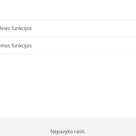
1NAB
duomenų
kaupiklis
inės funkcijos
omos funkcijos
Nepavyko rasti.