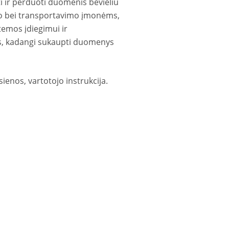
ti ir perduoti duomenis bevieliu
imo bei transportavimo įmonėms,
emos įdiegimui ir
os, kadangi sukaupti duomenys
sienos, vartotojo instrukcija.