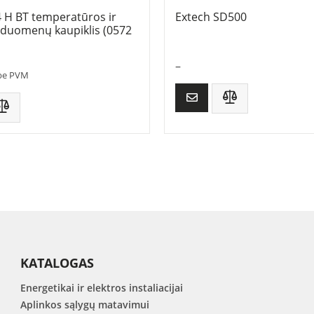
4 H BT temperatūros ir
Extech SD500
duomenų kaupiklis (0572
–
be PVM
KATALOGAS
Energetikai ir elektros instaliacijai
Aplinkos sąlygų matavimui