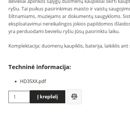
Bevieliai aplinkos sąlygų duomenų kaupikliai skirti kaup
ryšiu. Tai puikus pasirinkimas maisto ir vaistų saugoj
šiltnamiams, muziejams ar dokumentų saugykloms. Sist
eksploatavimui nereikalingos jokios papildomos išlaid
yra perduodami bevieliu ryšiu Jūsų pasirinktu laiku.
Komplektacija: duomenų kaupiklis, baterija, laikiklis ant 
Techninė informacija:
HD35XX.pdf
produkto
Į krepšelį
kiekis:
Delta
OHM
HD35ED