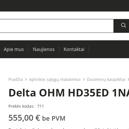
Apie mus
Naujienos
Kontaktai
šaltiniai, oscilografai, RCL matuokliai
Termovizija, IR langai preventyviai diagnostikai
Įrenginių ir elektros mašinų testavimui (PAT)
Pradžia
Aplinkos sąlygų matavimui
Duomenų kaupikliai
Delta OHM HD35ED 1NA
Prekės kodas:
711
555,00
€
be PVM