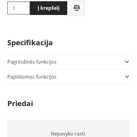
produkto
Į krepšelį
kiekis:
Flir
Cx5
termovizorius
Specifikacija
Pagrindinės funkcijos
Papildomos funkcijos
Priedai
Nepavyko rasti.