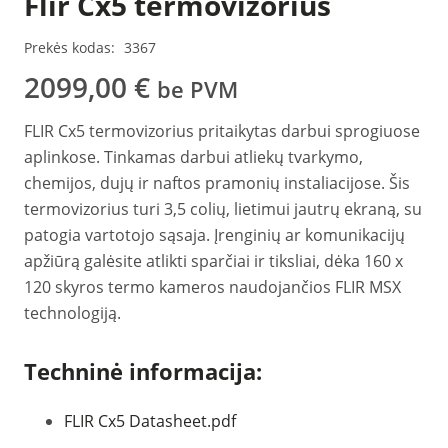
Flir Cx5 termovizorius
Prekės kodas:
3367
2099,00
€
be PVM
FLIR Cx5 termovizorius pritaikytas darbui sprogiuose
aplinkose. Tinkamas darbui atliekų tvarkymo,
chemijos, dujų ir naftos pramonių instaliacijose. Šis
termovizorius turi 3,5 colių, lietimui jautrų ekraną, su
patogia vartotojo sąsaja. Įrenginių ar komunikacijų
apžiūrą galėsite atlikti sparčiai ir tiksliai, dėka 160 x
120 skyros termo kameros naudojančios FLIR MSX
technologiją.
Techninė informacija:
FLIR Cx5 Datasheet.pdf