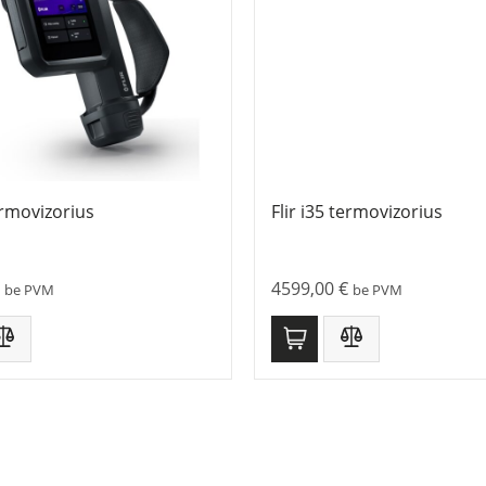
termovizorius
Flir i35 termovizorius
4599,00
€
be PVM
be PVM