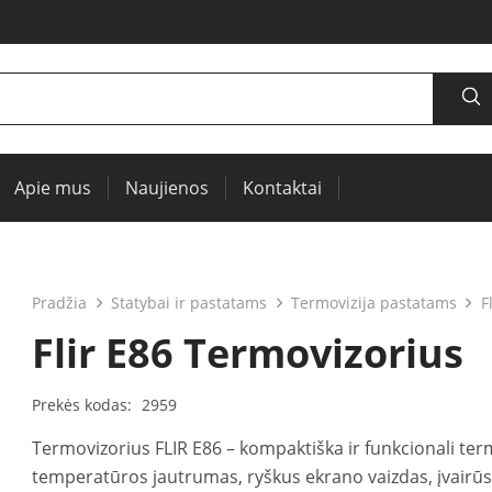
Apie mus
Naujienos
Kontaktai
šaltiniai, oscilografai, RCL matuokliai
Termovizija, IR langai preventyviai diagnostikai
Įrenginių ir elektros mašinų testavimui (PAT)
Pradžia
Statybai ir pastatams
Termovizija pastatams
F
Flir E86 Termovizorius
Prekės kodas:
2959
Termovizorius FLIR E86 – kompaktiška ir funkcionali te
temperatūros jautrumas, ryškus ekrano vaizdas, įvairūs