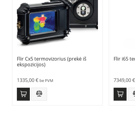
Flir Cx5 termovizorius (prekė iš
Flir i65 
ekspozicijos)
1335,00
€
7349,00
€
be PVM