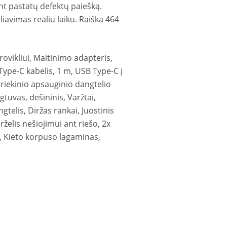
nt pastatų defektų paiešką.
iavimas realiu laiku. Raiška 464
rovikliui, Maitinimo adapteris,
ype-C kabelis,‎ 1 m, USB Type-C į
Priekinio apsauginio dangtelio
gtuvas, dešininis, Varžtai,
gtelis, Diržas rankai, Juostinis
rželis nešiojimui ant riešo, 2x
er, Kieto korpuso lagaminas,