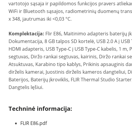
vartotojo sąsaja ir papildomos funkcijos pravers atlieka
WiFi ir Bluetooth sąsajos, radiometrinių duomenų transl
x 348, jautrumas iki <0,03 °C.
Komplektacija:
Flir E86, Maitinimo adapteris baterijų įk
Dokumentacija, 8 GB talpos SD kortelė, USB 2.0 A į USB T
HDMI adapteris, USB Type-C į USB Type-C kabelis,‎ 1 m, 
segtuvas, Diržo rankai segtuvas, kairinis, Diržo rankai se
Atsuktuvas, Karabino tipo kablys, Prikinis apsauginis dan
dirželis kamerai, Juostinis dirželis kameros dangteliui, Di
Baterijos, Baterijų įkroviklis, FLIR Thermal Studio Start
Dangtelis lęšiui.
Techninė informacija:
FLIR E86.pdf