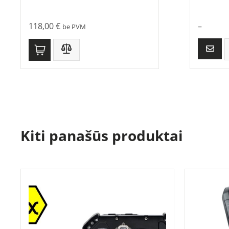
118,00
€
–
be PVM
Kiti panašūs produktai