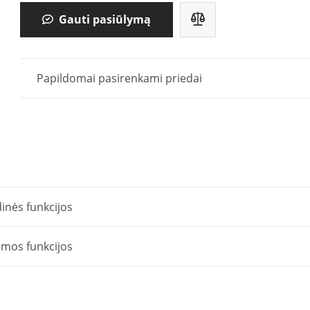
Gauti pasiūlymą
Papildomai pasirenkami priedai
inės funkcijos
omos funkcijos