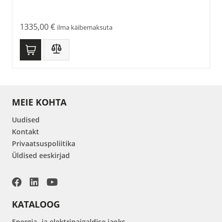
1335,00
€
ilma käibemaksuta
MEIE KOHTA
Uudised
Kontakt
Privaatsuspoliitika
Üldised eeskirjad
KATALOOG
Energia- ja elektripaigaldise jaoks