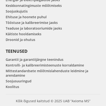
Keskkonnatingimuste mõõtmiseks
Soojuskujutis
Ehituse ja hoonete puhul
Tööstuse ja kalibreerimise jaoks
Teaduse ja laboratooriumide jaoks
Käitiste hooldamiseks
Droonid ja ohutus
TEENUSED
Garantii ja garantiijärgne teenindus
Kontrolli- ja kalibreerimisteenuste korraldamine
Mittestandardsete mõõtmislahenduste leidmine ja
arendamine
Soojusuuringud
Koolitus
Kõik õigused kaitstud © 2025 UAB “Axioma MS”