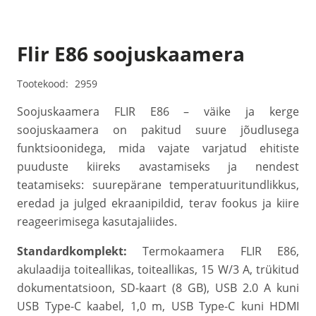
Flir E86 soojuskaamera
Tootekood:
2959
Soojuskaamera FLIR E86 – väike ja kerge
soojuskaamera on pakitud suure jõudlusega
funktsioonidega, mida vajate varjatud ehitiste
puuduste kiireks avastamiseks ja nendest
teatamiseks: suurepärane temperatuuritundlikkus,
eredad ja julged ekraanipildid, terav fookus ja kiire
reageerimisega kasutajaliides.
Standardkomplekt:
Termokaamera FLIR E86,
akulaadija toiteallikas, toiteallikas, 15 W/3 A, trükitud
dokumentatsioon, SD-kaart (8 GB), USB 2.0 A kuni
USB Type-C kaabel, 1,0 m, USB Type-C kuni HDMI