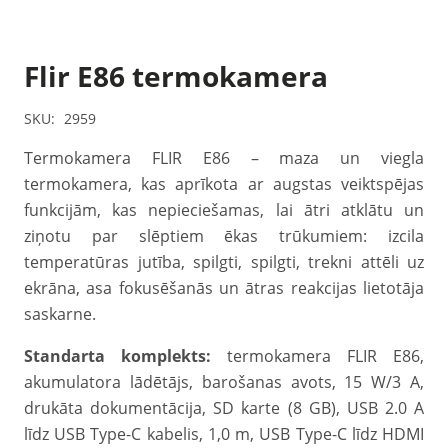
Flir E86 termokamera
SKU:
2959
Termokamera FLIR E86 – maza un viegla
termokamera, kas aprīkota ar augstas veiktspējas
funkcijām, kas nepieciešamas, lai ātri atklātu un
ziņotu par slēptiem ēkas trūkumiem: izcila
temperatūras jutība, spilgti, spilgti, trekni attēli uz
ekrāna, asa fokusēšanās un ātras reakcijas lietotāja
saskarne.
Standarta komplekts:
termokamera FLIR E86,
akumulatora lādētājs, barošanas avots, 15 W/3 A,
drukāta dokumentācija, SD karte (8 GB), USB 2.0 A
līdz USB Type-C kabelis, 1,0 m, USB Type-C līdz HDMI