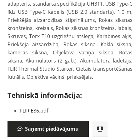
adapteris, standarta specifikācija UH311, USB Type-C
līdz USB Type-C kabelis (USB 2.0 standarts), 1.0 m,
Priekšējās aizsardzības stiprinājums, Rokas siksnas
kronšteins, kreisais, Rokas siksnas kronšteins, labais,
Skrūves, Torx T10 uzgriežņu atslēga, Karabīnes āķis,
Priekšējā aizsardzība, Rokas siksna, Kakla siksna,
kameras siksna, Objektīva vāciņa siksna, Rotas
siksna, Akumulators (2 gab.), Akumulatora lādētājs,
FLIR Thermal Studio Starter, Cietais transportēšanas
futrālis, Objektīva vāciņš, priekšējais.
Tehniskā informācija:
FLIR E86.pdf
Saņemt piedāvājumu