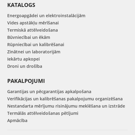
KATALOGS
Energoapgādei un elektroinstalācijām
Vides apstākļu mērīšanai
Termiskā attēlveidošana
Būvniecībai un ēkām
Rūpniecībai un kalibrēšanai
Zinātnei un laboratorijām
Iekārtu apkopei
Droni un drošība
PAKALPOJUMI
Garantijas un pēcgarantijas apkalpošana
Verifikācijas un kalibrēšanas pakalpojumu organizēšana
Nestandarta mērījumu risinājumu meklēšana un izstrāde
Termālās attēlveidošanas pētījumi
Apmācība