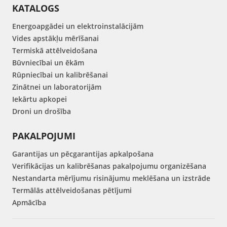
KATALOGS
Energoapgādei un elektroinstalācijām
Vides apstākļu mērīšanai
Termiskā attēlveidošana
Būvniecībai un ēkām
Rūpniecībai un kalibrēšanai
Zinātnei un laboratorijām
Iekārtu apkopei
Droni un drošība
PAKALPOJUMI
Garantijas un pēcgarantijas apkalpošana
Verifikācijas un kalibrēšanas pakalpojumu organizēšana
Nestandarta mērījumu risinājumu meklēšana un izstrāde
Termālās attēlveidošanas pētījumi
Apmācība