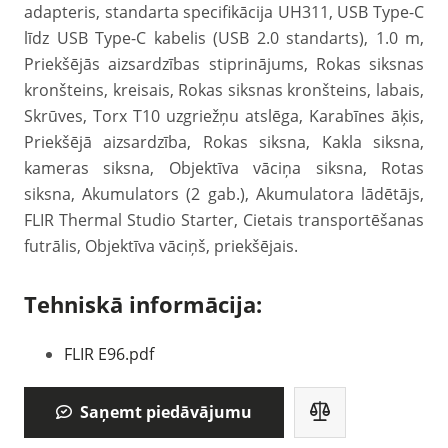
adapteris, standarta specifikācija UH311, USB Type-C
līdz USB Type-C kabelis (USB 2.0 standarts), 1.0 m,
Priekšējās aizsardzības stiprinājums, Rokas siksnas
kronšteins, kreisais, Rokas siksnas kronšteins, labais,
Skrūves, Torx T10 uzgriežņu atslēga, Karabīnes āķis,
Priekšējā aizsardzība, Rokas siksna, Kakla siksna,
kameras siksna, Objektīva vāciņa siksna, Rotas
siksna, Akumulators (2 gab.), Akumulatora lādētājs,
FLIR Thermal Studio Starter, Cietais transportēšanas
futrālis, Objektīva vāciņš, priekšējais.
Tehniskā informācija:
FLIR E96.pdf
Saņemt piedāvājumu