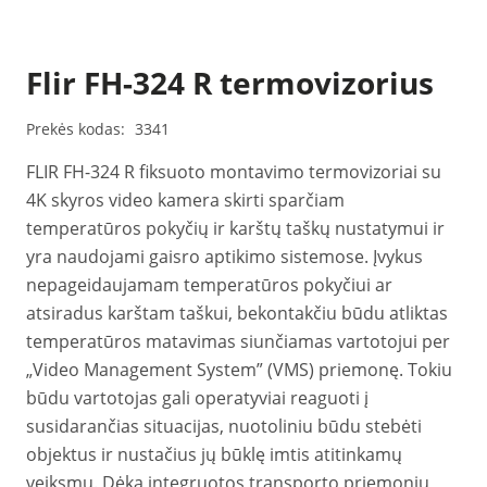
Flir FH-324 R termovizorius
Prekės kodas:
3341
FLIR FH-324 R fiksuoto montavimo termovizoriai su
4K skyros video kamera skirti sparčiam
temperatūros pokyčių ir karštų taškų nustatymui ir
yra naudojami gaisro aptikimo sistemose. Įvykus
nepageidaujamam temperatūros pokyčiui ar
atsiradus karštam taškui, bekontakčiu būdu atliktas
temperatūros matavimas siunčiamas vartotojui per
„Video Management System” (VMS) priemonę. Tokiu
būdu vartotojas gali operatyviai reaguoti į
susidarančias situacijas, nuotoliniu būdu stebėti
objektus ir nustačius jų būklę imtis atitinkamų
veiksmų. Dėka integruotos transporto priemonių