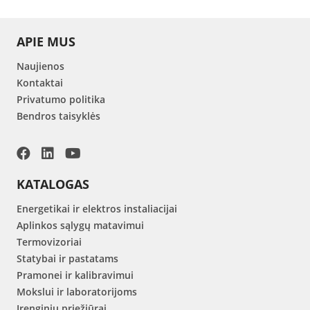
APIE MUS
Naujienos
Kontaktai
Privatumo politika
Bendros taisyklės
KATALOGAS
Energetikai ir elektros instaliacijai
Aplinkos sąlygų matavimui
Termovizoriai
Statybai ir pastatams
Pramonei ir kalibravimui
Mokslui ir laboratorijoms
Įrenginių priežiūrai