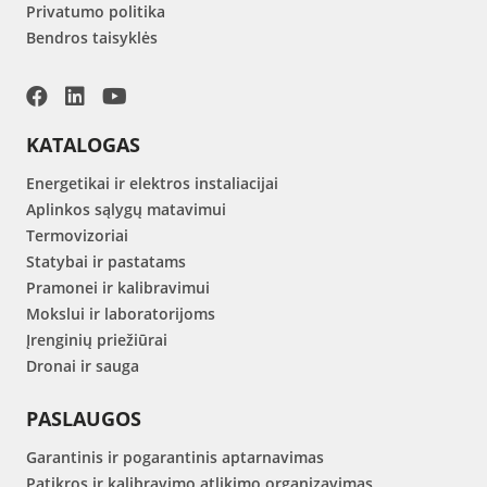
Privatumo politika
Bendros taisyklės
KATALOGAS
Energetikai ir elektros instaliacijai
Aplinkos sąlygų matavimui
Termovizoriai
Statybai ir pastatams
Pramonei ir kalibravimui
Mokslui ir laboratorijoms
Įrenginių priežiūrai
Dronai ir sauga
PASLAUGOS
Garantinis ir pogarantinis aptarnavimas
Patikros ir kalibravimo atlikimo organizavimas