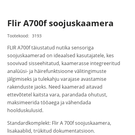
Flir A700f soojuskaamera
Tootekood:
3193
FLIR A700f täiustatud nutika sensoriga
soojuskaamerad on ideaalsed kasutajatele, kes
soovivad sisseehitatud, kaamerasse integreeritud
analüüsi- ja häirefunktsioone välitingimuste
jälgimiseks ja tulekahju varajase avastamise
rakenduste jaoks. Need kaamerad aitavad
ettevõtetel kaitsta vara, parandada ohutust,
maksimeerida tööaega ja vähendada
hoolduskulusid.
Standardkomplekt: Flir A 700f soojuskaamera,
lisakaablid, trükitud dokumentatsioon.