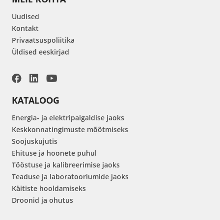
Uudised
Kontakt
Privaatsuspoliitika
Üldised eeskirjad
KATALOOG
Energia- ja elektripaigaldise jaoks
Keskkonnatingimuste mõõtmiseks
Soojuskujutis
Ehituse ja hoonete puhul
Tööstuse ja kalibreerimise jaoks
Teaduse ja laboratooriumide jaoks
Käitiste hooldamiseks
Droonid ja ohutus