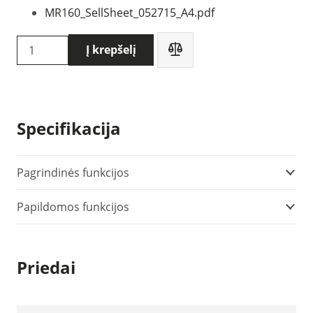
MR160_SellSheet_052715_A4.pdf
produkto
Į krepšelį
kiekis:
Flir
MR160
drėgnomatis
Specifikacija
Pagrindinės funkcijos
Papildomos funkcijos
Priedai