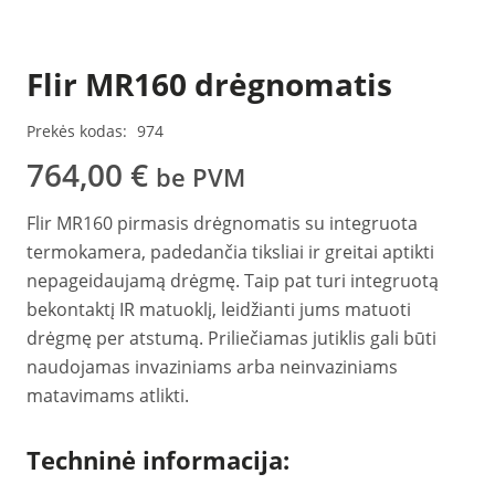
Flir MR160 drėgnomatis
Prekės kodas:
974
764,00
€
be PVM
Flir MR160 pirmasis drėgnomatis su integruota
termokamera, padedančia tiksliai ir greitai aptikti
nepageidaujamą drėgmę. Taip pat turi integruotą
bekontaktį IR matuoklį, leidžianti jums matuoti
drėgmę per atstumą. Priliečiamas jutiklis gali būti
naudojamas invaziniams arba neinvaziniams
matavimams atlikti.
Techninė informacija: