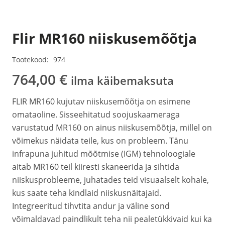
Flir MR160 niiskusemõõtja
Tootekood:
974
764,00
€
ilma käibemaksuta
FLIR MR160 kujutav niiskusemõõtja on esimene
omataoline. Sisseehitatud soojuskaameraga
varustatud MR160 on ainus niiskusemõõtja, millel on
võimekus näidata teile, kus on probleem. Tänu
infrapuna juhitud mõõtmise (IGM) tehnoloogiale
aitab MR160 teil kiiresti skaneerida ja sihtida
niiskusprobleeme, juhatades teid visuaalselt kohale,
kus saate teha kindlaid niiskusnäitajaid.
Integreeritud tihvtita andur ja väline sond
võimaldavad paindlikult teha nii pealetükkivaid kui ka