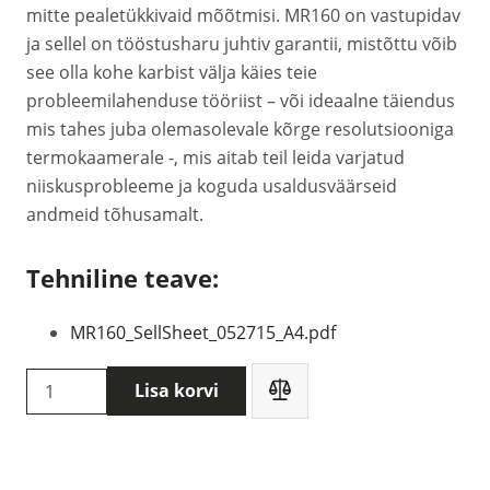
mitte pealetükkivaid mõõtmisi. MR160 on vastupidav
ja sellel on tööstusharu juhtiv garantii, mistõttu võib
see olla kohe karbist välja käies teie
probleemilahenduse tööriist – või ideaalne täiendus
mis tahes juba olemasolevale kõrge resolutsiooniga
termokaamerale -, mis aitab teil leida varjatud
niiskusprobleeme ja koguda usaldusväärseid
andmeid tõhusamalt.
Tehniline teave:
MR160_SellSheet_052715_A4.pdf
Flir
Lisa korvi
MR160
niiskusemõõtja
kogus