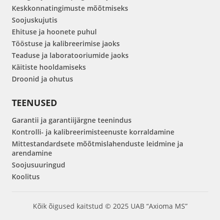
Keskkonnatingimuste mõõtmiseks
Soojuskujutis
Ehituse ja hoonete puhul
Tööstuse ja kalibreerimise jaoks
Teaduse ja laboratooriumide jaoks
Käitiste hooldamiseks
Droonid ja ohutus
TEENUSED
Garantii ja garantiijärgne teenindus
Kontrolli- ja kalibreerimisteenuste korraldamine
Mittestandardsete mõõtmislahenduste leidmine ja
arendamine
Soojusuuringud
Koolitus
Kõik õigused kaitstud © 2025 UAB “Axioma MS”