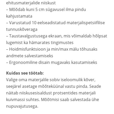
ehitusmaterjalide niiskust
– Mõõdab kuni 5 cm sügavusel ilma pindu
kahjustamata
– Varustatud 10 eelseadistatud materjalispetsiifilise
tunnuskõveraga
– Taustavalgustusega ekraan, mis võimaldab hõlpsat
lugemist ka hämarates tingimustes
– Hoidmisfunktsioon ja min/max mälu tõhusaks
andmete salvestamiseks
– Ergonoomiline disain mugavaks kasutamiseks
Kuidas see töötab:
Valige oma materjalile sobiv iseloomulik kõver,
seejärel asetage mõõteküünal vastu pinda. Seade
näitab niiskusesisaldust protsentides materjali
kuivmassi suhtes. Mõõtmisi saab salvestada ühe
nupuvajutusega.