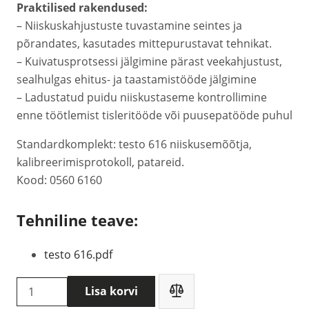
Praktilised rakendused:
– Niiskuskahjustuste tuvastamine seintes ja
põrandates, kasutades mittepurustavat tehnikat.
– Kuivatusprotsessi jälgimine pärast veekahjustust,
sealhulgas ehitus- ja taastamistööde jälgimine
– Ladustatud puidu niiskustaseme kontrollimine
enne töötlemist tisleritööde või puusepatööde puhul
Standardkomplekt: testo 616 niiskusemõõtja,
kalibreerimisprotokoll, patareid.
Kood: 0560 6160
Tehniline teave:
testo 616.pdf
Testo
Lisa korvi
616