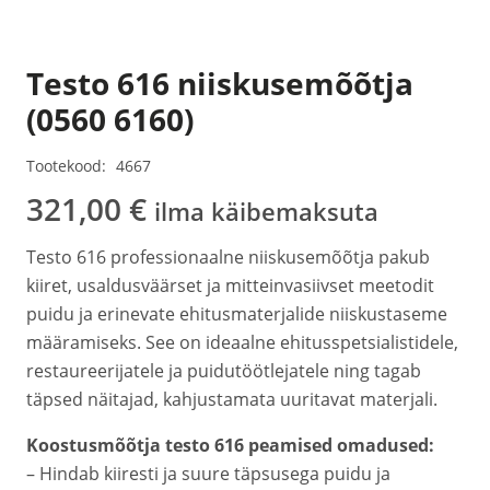
Testo 616 niiskusemõõtja
(0560 6160)
Tootekood:
4667
321,00
€
ilma käibemaksuta
Testo 616 professionaalne niiskusemõõtja pakub
kiiret, usaldusväärset ja mitteinvasiivset meetodit
puidu ja erinevate ehitusmaterjalide niiskustaseme
määramiseks. See on ideaalne ehitusspetsialistidele,
restaureerijatele ja puidutöötlejatele ning tagab
täpsed näitajad, kahjustamata uuritavat materjali.
Koostusmõõtja testo 616 peamised omadused:
– Hindab kiiresti ja suure täpsusega puidu ja