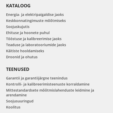
KATALOOG
Energia- ja elektripaigaldise jaoks
Keskkonnatingimuste mõõtmiseks
Soojuskujutis
Ehituse ja hoonete puhul
Tööstuse ja kalibreerimise jaoks
Teaduse ja laboratooriumide jaoks
Käitiste hooldamiseks
Droonid ja ohutus
TEENUSED
Garantii ja garantiijärgne teenindus
Kontrolli- ja kalibreerimisteenuste korraldamine
Mittestandardsete mõõtmislahenduste leidmine ja
arendamine
Soojusuuringud
Koolitus