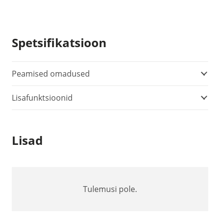
niiskusemõõtja
(0560
6160)
Spetsifikatsioon
kogus
Peamised omadused
Lisafunktsioonid
Lisad
Tulemusi pole.