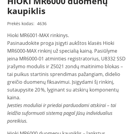
HIOKI MR6000 duomenų
kaupiklis
Prekės kodas:
4636
Hioki MR6001-MAX rinkinys.
Pasinaudokite proga įsigyti aukštos klasės Hioki
MR6000-MAX rinkinį už specialią kainą. Pasiūlyme
įeina MR6000-01 atminties registratorius, U8332 SSD
įrašymo modulis ir Z5021 zondų maitinimo blokas –
tai puikus startinis sprendimas pažangiam, didelio
greičio duomenų fiksavimui. Įsigydami šį rinkinį,
sutaupysite 20 %, lyginant su atskirų komponentų
kaina.
Įvesties moduliai ir priedai parduodami atskirai – tai
leidžia suformuoti sistemą pagal Jūsų individualius
poreikius.
Hioki MR6000 duomenų kaupiklis – lankstus