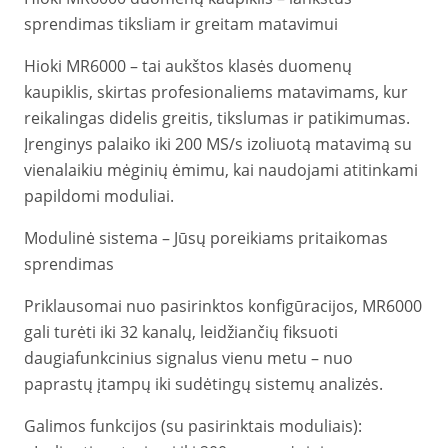
sprendimas tiksliam ir greitam matavimui
Hioki MR6000 – tai aukštos klasės duomenų
kaupiklis, skirtas profesionaliems matavimams, kur
reikalingas didelis greitis, tikslumas ir patikimumas.
Įrenginys palaiko iki 200 MS/s izoliuotą matavimą su
vienalaikiu mėginių ėmimu, kai naudojami atitinkami
papildomi moduliai.
Modulinė sistema – Jūsų poreikiams pritaikomas
sprendimas
Priklausomai nuo pasirinktos konfigūracijos, MR6000
gali turėti iki 32 kanalų, leidžiančių fiksuoti
daugiafunkcinius signalus vienu metu – nuo
paprastų įtampų iki sudėtingų sistemų analizės.
Galimos funkcijos (su pasirinktais moduliais):