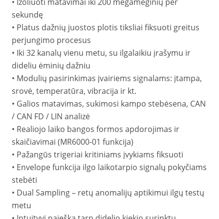
• Izoliuoti matavimai iki 200 megamėginių per
sekundę
• Platus dažnių juostos plotis tiksliai fiksuoti greitus
perjungimo procesus
• Iki 32 kanalų vienu metu, su ilgalaikiu įrašymu ir
dideliu ėminių dažniu
• Modulių pasirinkimas įvairiems signalams: įtampa,
srovė, temperatūra, vibracija ir kt.
• Galios matavimas, sukimosi kampo stebėsena, CAN
/ CAN FD / LIN analizė
• Realiojo laiko bangos formos apdorojimas ir
skaičiavimai (MR6000-01 funkcija)
• Pažangūs trigeriai kritiniams įvykiams fiksuoti
• Envelope funkcija ilgo laikotarpio signalų pokyčiams
stebėti
• Dual Sampling – retų anomalijų aptikimui ilgų testų
metu
• Intuityvi paieška tarp didelio kiekio surinktų