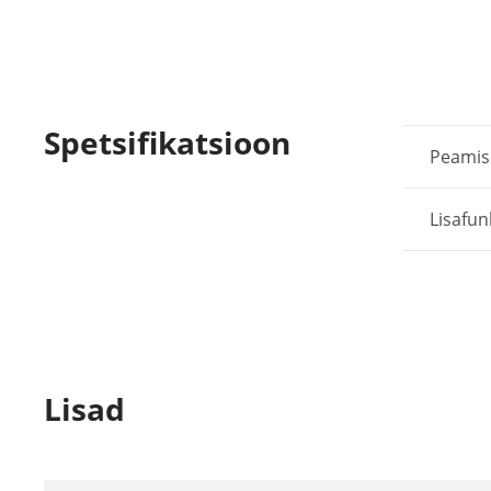
Spetsifikatsioon
Peami
Lisafun
Lisad