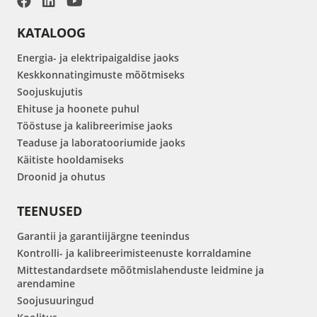
KATALOOG
Energia- ja elektripaigaldise jaoks
Keskkonnatingimuste mõõtmiseks
Soojuskujutis
Ehituse ja hoonete puhul
Tööstuse ja kalibreerimise jaoks
Teaduse ja laboratooriumide jaoks
Käitiste hooldamiseks
Droonid ja ohutus
TEENUSED
Garantii ja garantiijärgne teenindus
Kontrolli- ja kalibreerimisteenuste korraldamine
Mittestandardsete mõõtmislahenduste leidmine ja
arendamine
Soojusuuringud