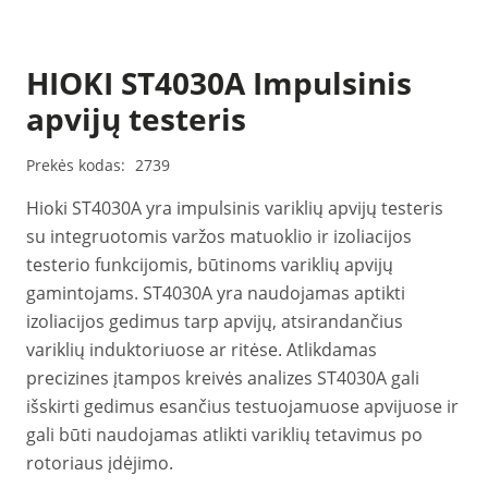
HIOKI ST4030A Impulsinis
apvijų testeris
Prekės kodas:
2739
Hioki ST4030A yra impulsinis variklių apvijų testeris
su integruotomis varžos matuoklio ir izoliacijos
testerio funkcijomis, būtinoms variklių apvijų
gamintojams. ST4030A yra naudojamas aptikti
izoliacijos gedimus tarp apvijų, atsirandančius
variklių induktoriuose ar ritėse. Atlikdamas
precizines įtampos kreivės analizes ST4030A gali
išskirti gedimus esančius testuojamuose apvijuose ir
gali būti naudojamas atlikti variklių tetavimus po
rotoriaus įdėjimo.