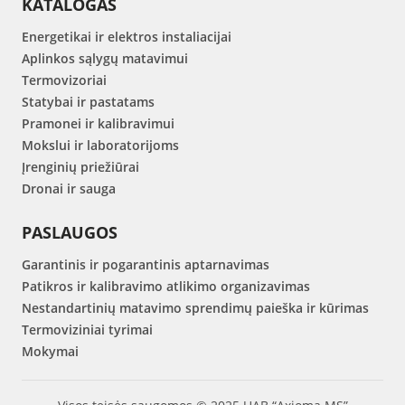
KATALOGAS
Energetikai ir elektros instaliacijai
Aplinkos sąlygų matavimui
Termovizoriai
Statybai ir pastatams
Pramonei ir kalibravimui
Mokslui ir laboratorijoms
Įrenginių priežiūrai
Dronai ir sauga
PASLAUGOS
Garantinis ir pogarantinis aptarnavimas
Patikros ir kalibravimo atlikimo organizavimas
Nestandartinių matavimo sprendimų paieška ir kūrimas
Termoviziniai tyrimai
Mokymai