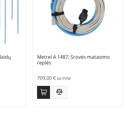
laidų
Metrel A 1487, Srovės matavimo
replės
709,00
€
be PVM