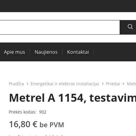
Apie mus
Naujienos
Kontaktai
šaltiniai, oscilografai, RCL matuokliai
Termovizija, IR langai preventyviai diagnostikai
Įrenginių ir elektros mašinų testavimui (PAT)
Pradžia
Energetikai ir elektros instaliacijai
Priedai
Metr
Metrel A 1154, testavim
Prekės kodas:
902
16,80
€
be PVM