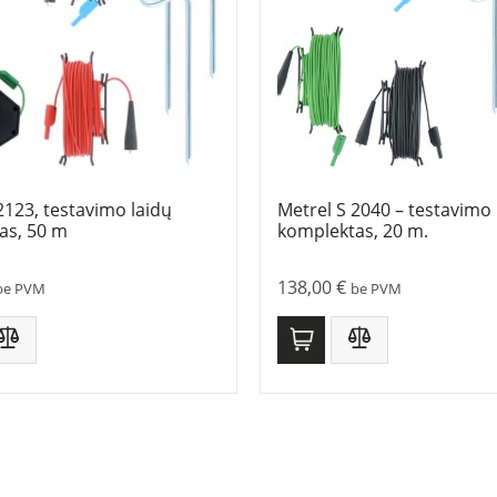
2123, testavimo laidų
Metrel S 2040 – testavimo 
as, 50 m
komplektas, 20 m.
138,00
€
be PVM
be PVM