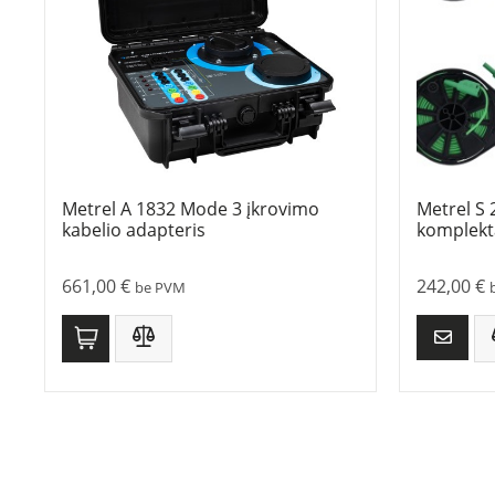
Metrel A 1832 Mode 3 įkrovimo
Metrel S 
kabelio adapteris
komplekt
661,00
€
242,00
€
be PVM