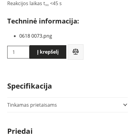
Reakcijos laikas t₉₀ <45 s
Techninė informacija:
0618 0073.png
produkto
Į krepšelį
kiekis:
Testo
temperatūros
zondas
Specifikacija
(0618
0073)
Tinkamas prietaisams
Priedai