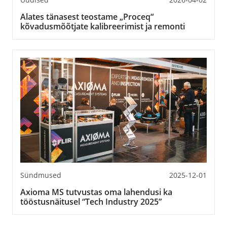
Alates tänasest teostame „Proceq“
kõvadusmõõtjate kalibreerimist ja remonti
Sündmused
2025-12-01
Axioma MS tutvustas oma lahendusi ka
tööstusnäitusel “Tech Industry 2025”