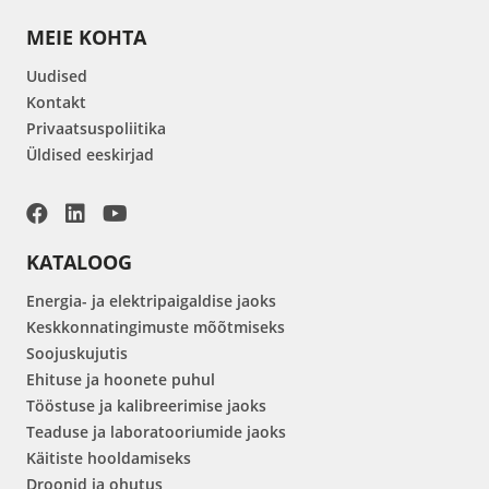
MEIE KOHTA
Uudised
Kontakt
Privaatsuspoliitika
Üldised eeskirjad
KATALOOG
Energia- ja elektripaigaldise jaoks
Keskkonnatingimuste mõõtmiseks
Soojuskujutis
Ehituse ja hoonete puhul
Tööstuse ja kalibreerimise jaoks
Teaduse ja laboratooriumide jaoks
Käitiste hooldamiseks
Droonid ja ohutus