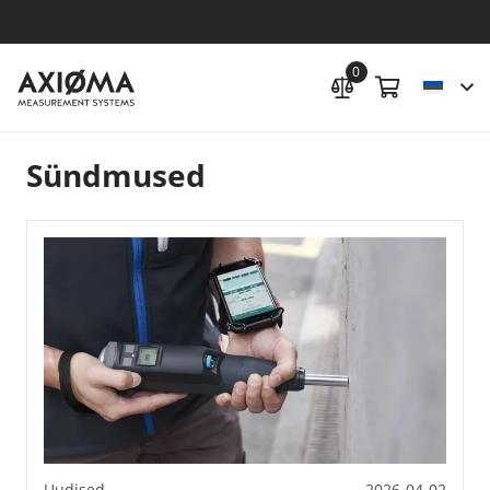
0
Sündmused
Uudised
2026-04-02