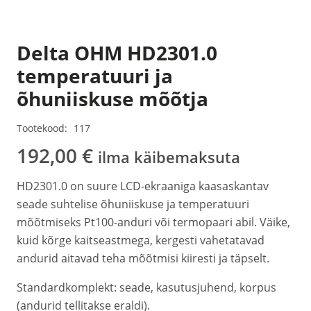
Delta OHM HD2301.0
temperatuuri ja
õhuniiskuse mõõtja
Tootekood:
117
192,00
€
ilma käibemaksuta
HD2301.0 on suure LCD-ekraaniga kaasaskantav
seade suhtelise õhuniiskuse ja temperatuuri
mõõtmiseks Pt100-anduri või termopaari abil. Väike,
kuid kõrge kaitseastmega, kergesti vahetatavad
andurid aitavad teha mõõtmisi kiiresti ja täpselt.
Standardkomplekt: seade, kasutusjuhend, korpus
(andurid tellitakse eraldi).