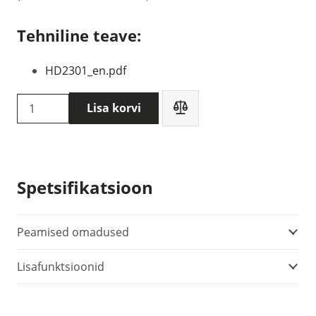
Tehniline teave:
HD2301_en.pdf
Delta
Lisa korvi
OHM
HD2301.0
temperatuuri
ja
Spetsifikatsioon
õhuniiskuse
mõõtja
kogus
Peamised omadused
Lisafunktsioonid