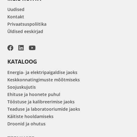
Uudised
Kontakt
Privaatsuspoliitika
Üldised eeskirjad
KATALOOG
Energia- ja elektripaigaldise jaoks
Keskkonnatingimuste mõõtmiseks
Soojuskujutis
Ehituse ja hoonete puhul
Tööstuse ja kalibreerimise jaoks
Teaduse ja laboratooriumide jaoks
Käitiste hooldamiseks
Droonid ja ohutus