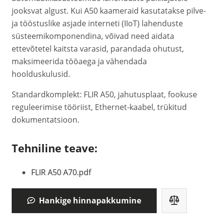
jooksvat algust. Kui A50 kaameraid kasutatakse pilve-
ja tööstuslike asjade interneti (IIoT) lahenduste
süsteemikomponendina, võivad need aidata
ettevõtetel kaitsta varasid, parandada ohutust,
maksimeerida tööaega ja vähendada
hoolduskulusid.
Standardkomplekt: FLIR A50, jahutusplaat, fookuse
reguleerimise tööriist, Ethernet-kaabel, trükitud
dokumentatsioon.
Tehniline teave:
FLIR A50 A70.pdf
Hankige hinnapakkumine