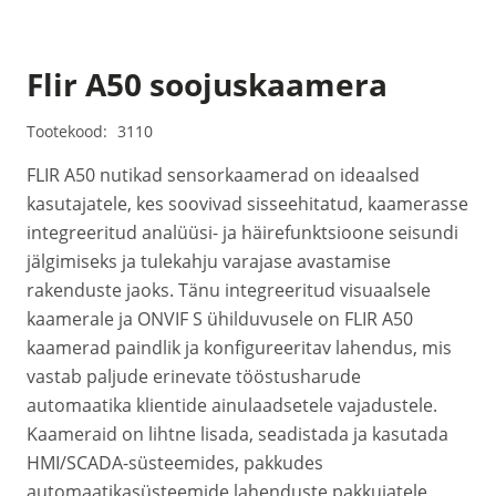
Flir A50 soojuskaamera
Tootekood:
3110
FLIR A50 nutikad sensorkaamerad on ideaalsed
kasutajatele, kes soovivad sisseehitatud, kaamerasse
integreeritud analüüsi- ja häirefunktsioone seisundi
jälgimiseks ja tulekahju varajase avastamise
rakenduste jaoks. Tänu integreeritud visuaalsele
kaamerale ja ONVIF S ühilduvusele on FLIR A50
kaamerad paindlik ja konfigureeritav lahendus, mis
vastab paljude erinevate tööstusharude
automaatika klientide ainulaadsetele vajadustele.
Kaameraid on lihtne lisada, seadistada ja kasutada
HMI/SCADA-süsteemides, pakkudes
automaatikasüsteemide lahenduste pakkujatele