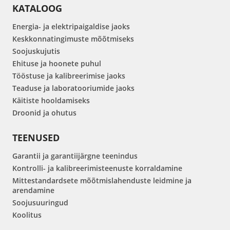
KATALOOG
Energia- ja elektripaigaldise jaoks
Keskkonnatingimuste mõõtmiseks
Soojuskujutis
Ehituse ja hoonete puhul
Tööstuse ja kalibreerimise jaoks
Teaduse ja laboratooriumide jaoks
Käitiste hooldamiseks
Droonid ja ohutus
TEENUSED
Garantii ja garantiijärgne teenindus
Kontrolli- ja kalibreerimisteenuste korraldamine
Mittestandardsete mõõtmislahenduste leidmine ja
arendamine
Soojusuuringud
Koolitus