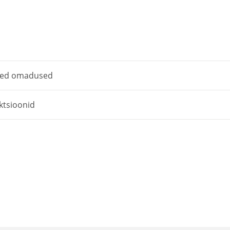
soojuskaamera
kogus
sed omadused
ktsioonid