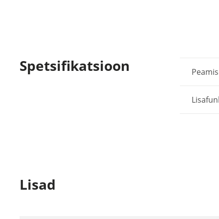
Spetsifikatsioon
Peami
Lisafun
Lisad