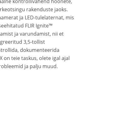
aalne kontrollivahend hoonete,
õrkeotsingu rakenduste jaoks.
aamerat ja LED-tulelaternat, mis
eehitatud FLIR Ignite™
mist ja varundamist, nii et
reeritud 3,5-tollist
ontrollida, dokumenteerida
on teie taskus, olete igal ajal
robleemid ja palju muud.