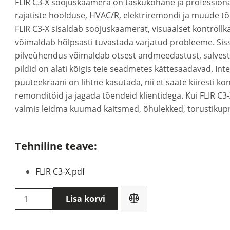
FLIR C3-X soojuskaamera on taskukohane ja profession
rajatiste hoolduse, HVAC/R, elektriremondi ja muude t
FLIR C3-X sisaldab soojuskaamerat, visuaalset kontrollk
võimaldab hõlpsasti tuvastada varjatud probleeme. Siss
pilveühendus võimaldab otsest andmeedastust, salvesta
pildid on alati kõigis teie seadmetes kättesaadavad. Integ
puuteekraani on lihtne kasutada, nii et saate kiiresti k
remonditöid ja jagada tõendeid klientidega. Kui FLIR C3-X 
valmis leidma kuumad kaitsmed, õhulekked, torustikup
Tehniline teave:
FLIR C3-X.pdf
Flir
Lisa korvi
C3-
X