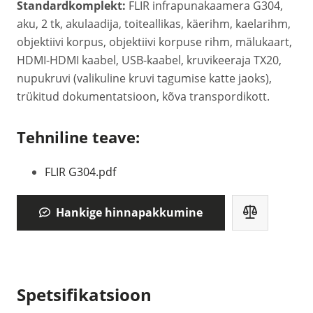
Standardkomplekt:
FLIR infrapunakaamera G304,
aku, 2 tk, akulaadija, toiteallikas, käerihm, kaelarihm,
objektiivi korpus, objektiivi korpuse rihm, mälukaart,
HDMI-HDMI kaabel, USB-kaabel, kruvikeeraja TX20,
nupukruvi (valikuline kruvi tagumise katte jaoks),
trükitud dokumentatsioon, kõva transpordikott.
Tehniline teave:
FLIR G304.pdf
Hankige hinnapakkumine
Spetsifikatsioon