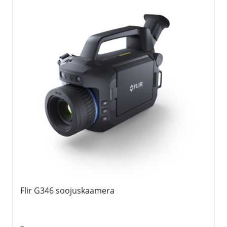
Flir G346 soojuskaamera
–