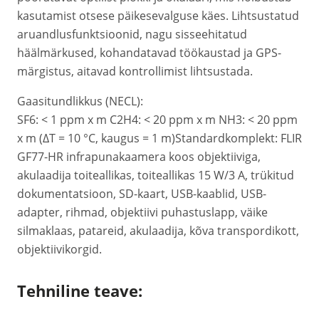
kasutamist otsese päikesevalguse käes. Lihtsustatud
aruandlusfunktsioonid, nagu sisseehitatud
häälmärkused, kohandatavad töökaustad ja GPS-
märgistus, aitavad kontrollimist lihtsustada.
Gaasitundlikkus (NECL):
SF6: < 1 ppm x m C2H4: < 20 ppm x m NH3: < 20 ppm
x m (ΔT = 10 °C, kaugus = 1 m)Standardkomplekt: FLIR
GF77-HR infrapunakaamera koos objektiiviga,
akulaadija toiteallikas, toiteallikas 15 W/3 A, trükitud
dokumentatsioon, SD-kaart, USB-kaablid, USB-
adapter, rihmad, objektiivi puhastuslapp, väike
silmaklaas, patareid, akulaadija, kõva transpordikott,
objektiivikorgid.
Tehniline teave: