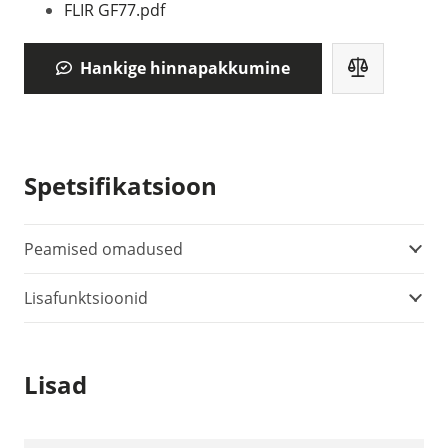
FLIR GF77.pdf
Hankige hinnapakkumine
Spetsifikatsioon
Peamised omadused
Lisafunktsioonid
Lisad