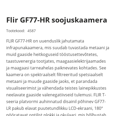
Flir GF77-HR soojuskaamera
Tootekood:
4587
FLIR GF77-HR on uuenduslik jahutamata
infrapunakaamera, mis suudab tuvastada metaani ja
muid gaaside heitkoguseid tööstusettevõtetes,
taastuvenergia tootjates, maagaasielektrijaamades
ja maagaasi tarneahelas paiknevates kohtades. See
kaamera on spektraalselt filtreeritud spetsiaalselt
metaani ja muude gaaside jaoks, et parandada
visualiseerimist ja vähendada teistes lainepikkustes
neelavate gaaside valenegatiivseid tulemusi. FLIR T-
seeria platvormi auhinnatud disainil põhinev GF77-
LR pakub elavat puutetundlikku LCD-ekraani, 180°
pööratavat optilist plokki ja okulaari, mis hõlbustab