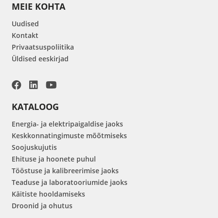
MEIE KOHTA
Uudised
Kontakt
Privaatsuspoliitika
Üldised eeskirjad
KATALOOG
Energia- ja elektripaigaldise jaoks
Keskkonnatingimuste mõõtmiseks
Soojuskujutis
Ehituse ja hoonete puhul
Tööstuse ja kalibreerimise jaoks
Teaduse ja laboratooriumide jaoks
Käitiste hooldamiseks
Droonid ja ohutus