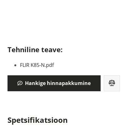
Tehniline teave:
FLIR K85-N.pdf
Hankige hinnapakkumine
Spetsifikatsioon