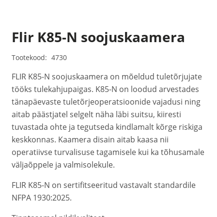
Flir K85-N soojuskaamera
Tootekood:
4730
FLIR K85-N soojuskaamera on mõeldud tuletõrjujate
tööks tulekahjupaigas. K85-N on loodud arvestades
tänapäevaste tuletõrjeoperatsioonide vajadusi ning
aitab päästjatel selgelt näha läbi suitsu, kiiresti
tuvastada ohte ja tegutseda kindlamalt kõrge riskiga
keskkonnas. Kaamera disain aitab kaasa nii
operatiivse turvalisuse tagamisele kui ka tõhusamale
väljaõppele ja valmisolekule.
FLIR K85-N on sertifitseeritud vastavalt standardile
NFPA 1930:2025.