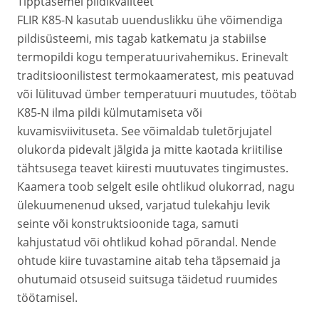
Tipptasemel pildikvaliteet
FLIR K85-N kasutab uuenduslikku ühe võimendiga
pildisüsteemi, mis tagab katkematu ja stabiilse
termopildi kogu temperatuurivahemikus. Erinevalt
traditsioonilistest termokaameratest, mis peatuvad
või lülituvad ümber temperatuuri muutudes, töötab
K85-N ilma pildi külmutamiseta või
kuvamisviivituseta. See võimaldab tuletõrjujatel
olukorda pidevalt jälgida ja mitte kaotada kriitilise
tähtsusega teavet kiiresti muutuvates tingimustes.
Kaamera toob selgelt esile ohtlikud olukorrad, nagu
ülekuumenenud uksed, varjatud tulekahju levik
seinte või konstruktsioonide taga, samuti
kahjustatud või ohtlikud kohad põrandal. Nende
ohtude kiire tuvastamine aitab teha täpsemaid ja
ohutumaid otsuseid suitsuga täidetud ruumides
töötamisel.