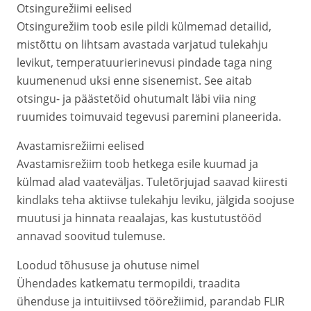
Otsingurežiimi eelised
Otsingurežiim toob esile pildi külmemad detailid,
mistõttu on lihtsam avastada varjatud tulekahju
levikut, temperatuurierinevusi pindade taga ning
kuumenenud uksi enne sisenemist. See aitab
otsingu- ja päästetöid ohutumalt läbi viia ning
ruumides toimuvaid tegevusi paremini planeerida.
Avastamisrežiimi eelised
Avastamisrežiim toob hetkega esile kuumad ja
külmad alad vaateväljas. Tuletõrjujad saavad kiiresti
kindlaks teha aktiivse tulekahju leviku, jälgida soojuse
muutusi ja hinnata reaalajas, kas kustutustööd
annavad soovitud tulemuse.
Loodud tõhususe ja ohutuse nimel
Ühendades katkematu termopildi, traadita
ühenduse ja intuitiivsed töörežiimid, parandab FLIR