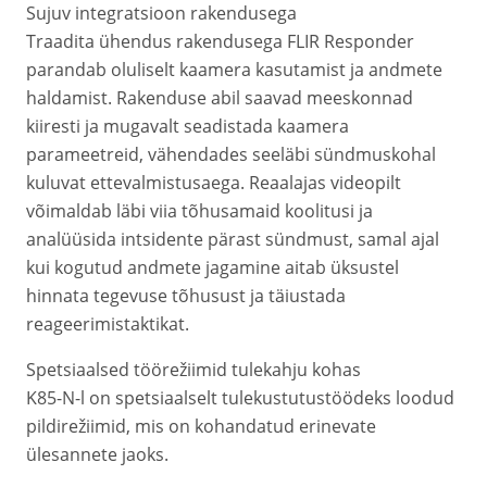
Sujuv integratsioon rakendusega
Traadita ühendus rakendusega FLIR Responder
parandab oluliselt kaamera kasutamist ja andmete
haldamist. Rakenduse abil saavad meeskonnad
kiiresti ja mugavalt seadistada kaamera
parameetreid, vähendades seeläbi sündmuskohal
kuluvat ettevalmistusaega. Reaalajas videopilt
võimaldab läbi viia tõhusamaid koolitusi ja
analüüsida intsidente pärast sündmust, samal ajal
kui kogutud andmete jagamine aitab üksustel
hinnata tegevuse tõhusust ja täiustada
reageerimistaktikat.
Spetsiaalsed töörežiimid tulekahju kohas
K85-N-l on spetsiaalselt tulekustutustöödeks loodud
pildirežiimid, mis on kohandatud erinevate
ülesannete jaoks.