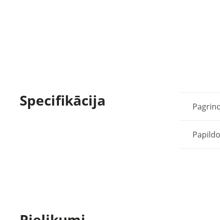
Specifikācija
Pagrind
Papild
Pielikumi