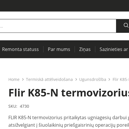
Remonta statuss
Par mums
Ziņas
Sazinieties ar
jumiem
jumiem
rītāji
Termogrāfiskā attēlveidošana, IR logi profilaktiskai diagnostikai
Centrēšanas vārpstām un siksnu piedziņām
Iekārtu un elektrisko mašīnu testēšanai (PAT)
Home
Termiskā attēlveidošana
Ugunsdrošība
Flir K85
Flir K85-N termovizoriu
SKU:
4730
FLIR K85-N termovizorius pritaikytas ugniagesių darbui 
atsižvelgiant į šiuolaikinių priešgaisrinių operacijų po