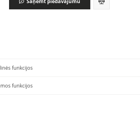
Saņemt piedāvājumu
inės funkcijos
omos funkcijos