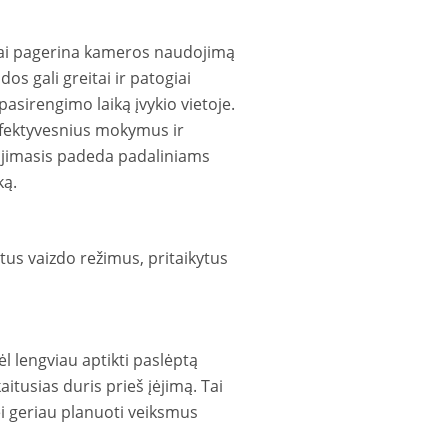
gai pagerina kameros naudojimą
gali greitai ir patogiai
sirengimo laiką įvykio vietoje.
 efektyvesnius mokymus ir
lijimasis padeda padaliniams
ką.
tus vaizdo režimus, pritaikytus
l lengviau aptikti paslėptą
itusias duris prieš įėjimą. Tai
i geriau planuoti veiksmus