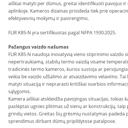
aiškiai matyti per dūmus, greitai identifikuoti pavojus ir 
aplinkoje. Kameros dizainas prisideda tiek prie operaci
efektyvesnių mokymų ir pasirengimo.
FLIR K85-N yra sertifikuotas pagal NFPA 1930:2025.
Pažangus vaizdo našumas
FLIR K85-N naudoja inovatyvią vieno stiprinimo vaizdo si
nepertraukiamą, stabilų termo vaizdą visame temperatū
tradicinės termo kameros, kurios sustoja ar persijungia
veikia be vaizdo užšalimo ar atvaizdavimo vėlavimo. Tai
matyti situaciją ir neprarasti kritiškai svarbios informac
sąlygomis.
Kamera aiškiai atskleidžia pavojingas situacijas, tokias 
paslėptas ugnies plitimas už sienų ar konstrukcijų, taip
grindų vietos. Greitas šių grėsmių nustatymas padeda pr
sprendimus dirbant dūmų pripildytose patalpose.