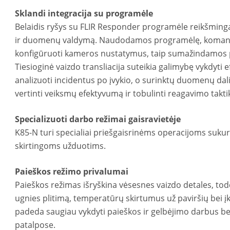
Sklandi integracija su programėle
Belaidis ryšys su FLIR Responder programėle reikšmin
ir duomenų valdymą. Naudodamos programėlę, komandos 
konfigūruoti kameros nustatymus, taip sumažindamos pa
Tiesioginė vaizdo transliacija suteikia galimybę vykdyti
analizuoti incidentus po įvykio, o surinktų duomenų da
vertinti veiksmų efektyvumą ir tobulinti reagavimo takti
Specializuoti darbo režimai gaisravietėje
K85-N turi specialiai priešgaisrinėms operacijoms sukur
skirtingoms užduotims.
Paieškos režimo privalumai
Paieškos režimas išryškina vėsesnes vaizdo detales, todė
ugnies plitimą, temperatūrų skirtumus už paviršių bei įka
padeda saugiau vykdyti paieškos ir gelbėjimo darbus be
patalpose.