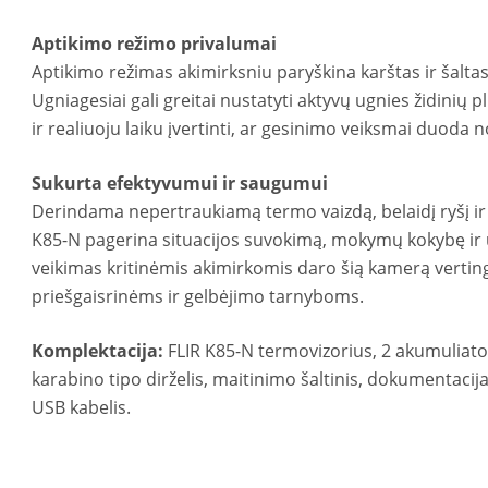
Aptikimo režimo privalumai
Aptikimo režimas akimirksniu paryškina karštas ir šalt
Ugniagesiai gali greitai nustatyti aktyvų ugnies židinių p
ir realiuoju laiku įvertinti, ar gesinimo veiksmai duoda 
Sukurta efektyvumui ir saugumui
Derindama nepertraukiamą termo vaizdą, belaidį ryšį ir 
K85-N pagerina situacijos suvokimą, mokymų kokybę ir 
veikimas kritinėmis akimirkomis daro šią kamerą vertin
priešgaisrinėms ir gelbėjimo tarnyboms.
Komplektacija:
FLIR K85-N termovizorius, 2 akumuliatori
karabino tipo dirželis, maitinimo šaltinis, dokumentacij
USB kabelis.