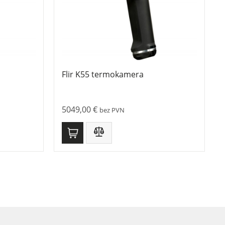
Flir K55 termokamera
5049,00
€
bez PVN