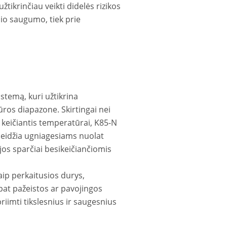
užtikrinčiau veikti didelės rizikos
nio saugumo, tiek prie
stemą, kuri užtikrina
ros diapazone. Skirtingai nei
 keičiantis temperatūrai, K85-N
 leidžia ugniagesiams nuolat
ijos sparčiai besikeičiančiomis
kaip perkaitusios durys,
 pat pažeistos ar pavojingos
iimti tikslesnius ir saugesnius