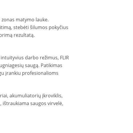
as zonas matymo lauke.
litimą, stebėti šilumos pokyčius
norimą rezultatą.
intuityvius darbo režimus, FLIR
ugniagesių saugą. Patikimas
gu įrankiu profesionalioms
ai, akumuliatorių įkroviklis,
a, ištraukiama saugos virvelė,