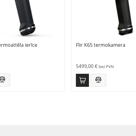
termoattēla ierīce
Flir K65 termokamera
5499,00
€
bez PVN