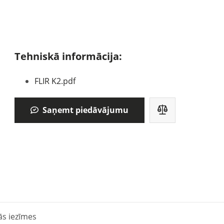
Tehniskā informācija:
FLIR K2.pdf
Saņemt piedāvājumu
ās iezīmes