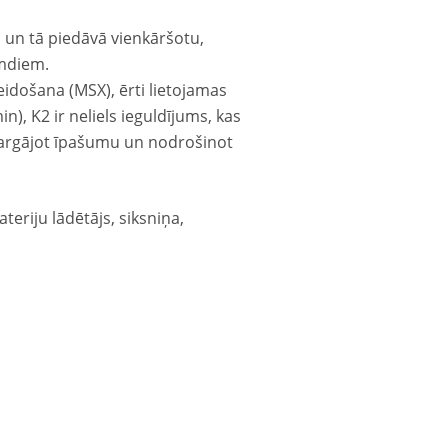
, un tā piedāvā vienkāršotu,
imdiem.
idošana (MSX), ērti lietojamas
), K2 ir neliels ieguldījums, kas
zsargājot īpašumu un nodrošinot
eriju lādētājs, siksniņa,