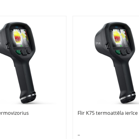
termovizorius
Flir K75 termoattēla ierīce
–