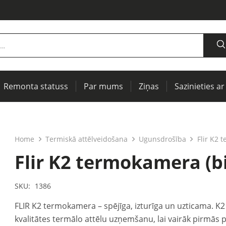
Remonta statuss
Par mums
Ziņas
Sazinieties ar
jumiem
jumiem
rītāji
Termogrāfiskā attēlveidošana, IR logi profilaktiskai diagnostikai
Centrēšanas vārpstām un siksnu piedziņām
Iekārtu un elektrisko mašīnu testēšanai (PAT)
Home
Termiskā attēlveidošana
Ugunsdrošība
Flir K2 
Flir K2 termokamera (b
SKU:
1386
FLIR K2 termokamera – spējīga, izturīga un uzticama. 
kvalitātes termālo attēlu uzņemšanu, lai vairāk pirmās p