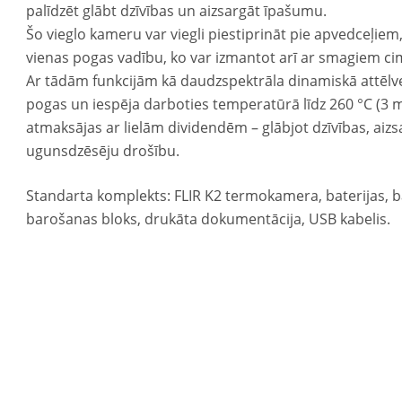
palīdzēt glābt dzīvības un aizsargāt īpašumu.
Šo vieglo kameru var viegli piestiprināt pie apvedceļiem
vienas pogas vadību, ko var izmantot arī ar smagiem c
Ar tādām funkcijām kā daudzspektrāla dinamiskā attēlve
pogas un iespēja darboties temperatūrā līdz 260 °C (3 min
atmaksājas ar lielām dividendēm – glābjot dzīvības, ai
ugunsdzēsēju drošību.
Standarta komplekts: FLIR K2 termokamera, baterijas, bat
barošanas bloks, drukāta dokumentācija, USB kabelis.