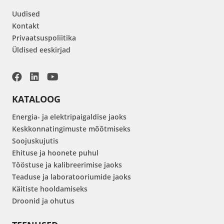
Uudised
Kontakt
Privaatsuspoliitika
Üldised eeskirjad
KATALOOG
Energia- ja elektripaigaldise jaoks
Keskkonnatingimuste mõõtmiseks
Soojuskujutis
Ehituse ja hoonete puhul
Tööstuse ja kalibreerimise jaoks
Teaduse ja laboratooriumide jaoks
Käitiste hooldamiseks
Droonid ja ohutus