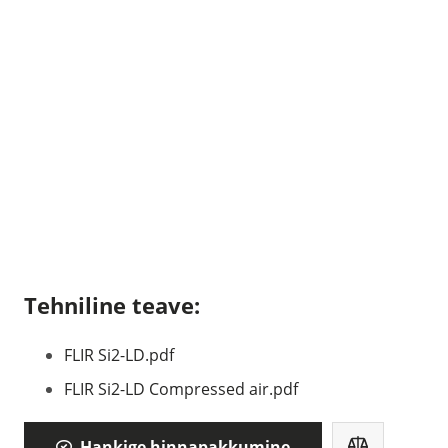
Tehniline teave:
FLIR Si2-LD.pdf
FLIR Si2-LD Compressed air.pdf
Hankige hinnapakkumine