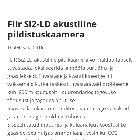
Flir Si2-LD akustiline
pildistuskaamera
Tootekood:
3516
FLIR Si2-LD akustiline pildikaamera võimaldab täpselt
tuvastada, lokaliseerida ja mõõta suruõhu- ja
gaasilekkeid. Tuvastage ja kvantifitseerige nii
väiksemaid kui ka raskesti tuvastatavaid probleeme
kuni 200 m kauguselt – suurendades tegevuse
tõhusust ja tagades ohutuse.
Säästke kulukaid remonditöid, vähendage seisakuid
ja suurendage hoolduse tõhusust.
Sisseehitatud mõõtmis- ja kuluanalüüs tööstuslike
gaaside, sealhulgas ammoniaagi, vesiniku, CO2,