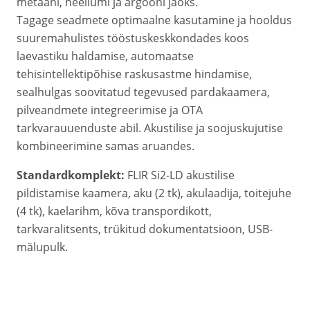
metaani, heeliumi ja argooni jaoks.
Tagage seadmete optimaalne kasutamine ja hooldus
suuremahulistes tööstuskeskkondades koos
laevastiku haldamise, automaatse
tehisintellektipõhise raskusastme hindamise,
sealhulgas soovitatud tegevused pardakaamera,
pilveandmete integreerimise ja OTA
tarkvarauuenduste abil. Akustilise ja soojuskujutise
kombineerimine samas aruandes.
Standardkomplekt:
FLIR Si2-LD akustilise
pildistamise kaamera, aku (2 tk), akulaadija, toitejuhe
(4 tk), kaelarihm, kõva transpordikott,
tarkvaralitsents, trükitud dokumentatsioon, USB-
mälupulk.