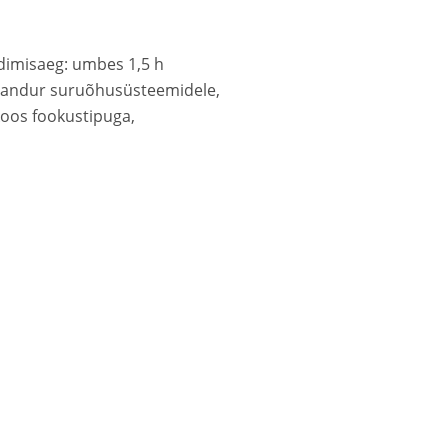
adimisaeg: umbes 1,5 h
keandur suruõhusüsteemidele,
koos fookustipuga,