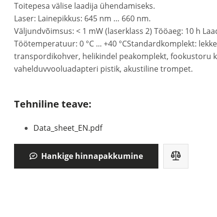
Toitepesa välise laadija ühendamiseks.
Laser: Lainepikkus: 645 nm … 660 nm.
Väljundvõimsus: < 1 mW (laserklass 2) Tööaeg: 10 h La
Töötemperatuur: 0 °C ... +40 °CStandardkomplekt: lek
transpordikohver, helikindel peakomplekt, fookustoru 
vahelduvvooluadapteri pistik, akustiline trompet.
Tehniline teave:
Data_sheet_EN.pdf
Hankige hinnapakkumine