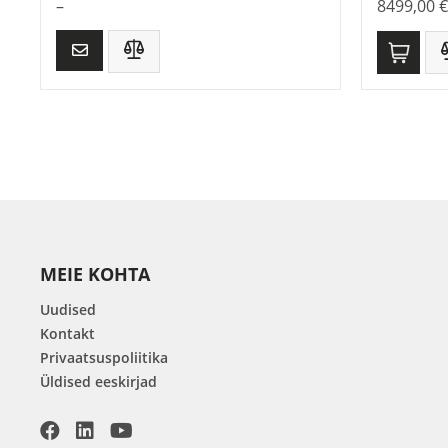
–
8499,00
€
MEIE KOHTA
Uudised
Kontakt
Privaatsuspoliitika
Üldised eeskirjad