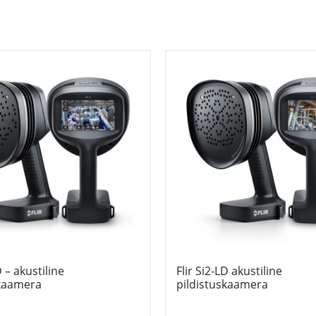
D – akustiline
Flir Si2-LD akustiline
skaamera
pildistuskaamera