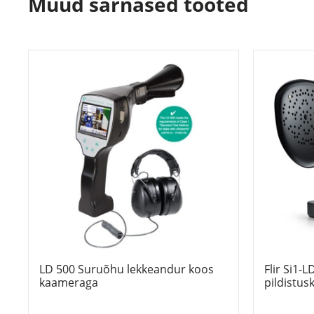
Muud sarnased tooted
LD 500 Suruõhu lekkeandur koos
Flir Si1-L
kaameraga
pildistu