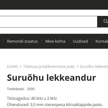
Remondi staatus
Meie kohta
Uudised
Kontak
iseks
seks
 RCL-mõõturid
Soojuskujutised, IR-aknad ennetavaks diagnostikaks
Tsentreerimissõlmede ja rihmavõllide tsentreerimiseks
Seadmete ja elektriseadmete katsetamiseks (PAT)
Esileht
Tööstuse ja kalibreerimise jaoks
Suruõhu lekkeots
Suruõhu lekkeandur
Tootekood:
3300
Töösagedus: 40 kHz ± 2 kHz
Ühendused: 3,5 mm stereopesa kõrvaklappide jaoks.