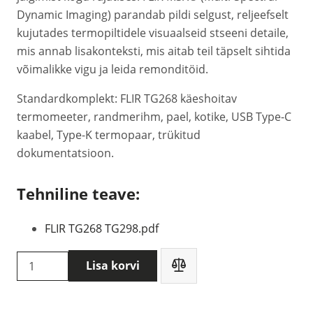
Dynamic Imaging) parandab pildi selgust, reljeefselt
kujutades termopiltidele visuaalseid stseeni detaile,
mis annab lisakonteksti, mis aitab teil täpselt sihtida
võimalikke vigu ja leida remonditöid.
Standardkomplekt: FLIR TG268 käeshoitav
termomeeter, randmerihm, pael, kotike, USB Type-C
kaabel, Type-K termopaar, trükitud
dokumentatsioon.
Tehniline teave:
FLIR TG268 TG298.pdf
Flir
Lisa korvi
TG268
käeshoitav