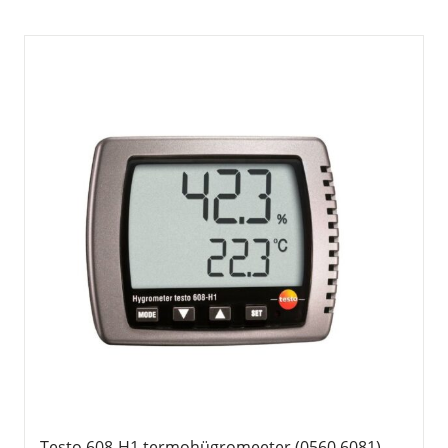
Testo 608-H1 termohügromeeter (0560 6081)