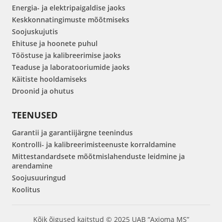
Energia- ja elektripaigaldise jaoks
Keskkonnatingimuste mõõtmiseks
Soojuskujutis
Ehituse ja hoonete puhul
Tööstuse ja kalibreerimise jaoks
Teaduse ja laboratooriumide jaoks
Käitiste hooldamiseks
Droonid ja ohutus
TEENUSED
Garantii ja garantiijärgne teenindus
Kontrolli- ja kalibreerimisteenuste korraldamine
Mittestandardsete mõõtmislahenduste leidmine ja
arendamine
Soojusuuringud
Koolitus
Kõik õigused kaitstud © 2025 UAB “Axioma MS”