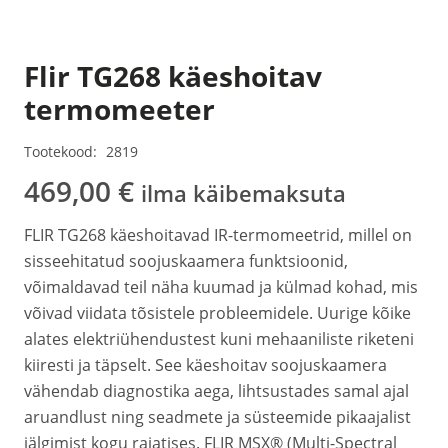
Flir TG268 käeshoitav
termomeeter
Tootekood:
2819
469,00
€
ilma käibemaksuta
FLIR TG268 käeshoitavad IR-termomeetrid, millel on
sisseehitatud soojuskaamera funktsioonid,
võimaldavad teil näha kuumad ja külmad kohad, mis
võivad viidata tõsistele probleemidele. Uurige kõike
alates elektriühendustest kuni mehaaniliste riketeni
kiiresti ja täpselt. See käeshoitav soojuskaamera
vähendab diagnostika aega, lihtsustades samal ajal
aruandlust ning seadmete ja süsteemide pikaajalist
jälgimist kogu rajatises. FLIR MSX® (Multi-Spectral