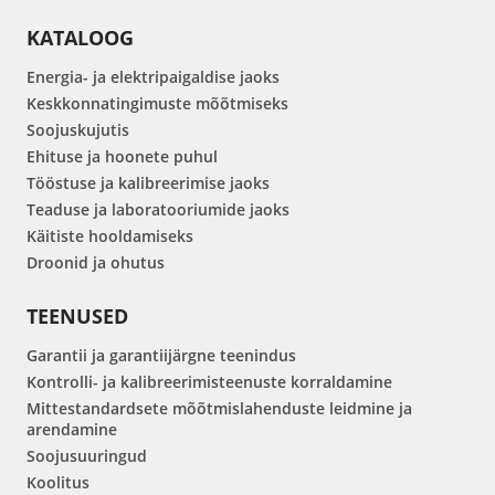
KATALOOG
Energia- ja elektripaigaldise jaoks
Keskkonnatingimuste mõõtmiseks
Soojuskujutis
Ehituse ja hoonete puhul
Tööstuse ja kalibreerimise jaoks
Teaduse ja laboratooriumide jaoks
Käitiste hooldamiseks
Droonid ja ohutus
TEENUSED
Garantii ja garantiijärgne teenindus
Kontrolli- ja kalibreerimisteenuste korraldamine
Mittestandardsete mõõtmislahenduste leidmine ja
arendamine
Soojusuuringud
Koolitus