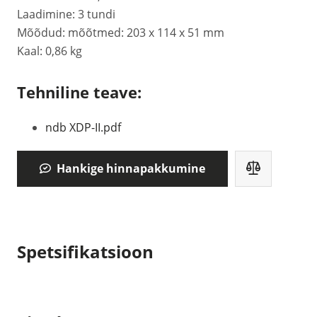
Laadimine: 3 tundi
Mõõdud: mõõtmed: 203 x 114 x 51 mm
Kaal: 0,86 kg
Tehniline teave:
ndb XDP-II.pdf
Hankige hinnapakkumine
Spetsifikatsioon