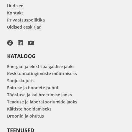
Uudised
Kontakt
Privaatsuspoliitika
Üldised eeskirjad
KATALOOG
Energia- ja elektripaigaldise jaoks
Keskkonnatingimuste mõõtmiseks
Soojuskujutis
Ehituse ja hoonete puhul
Tööstuse ja kalibreerimise jaoks
Teaduse ja laboratooriumide jaoks
Käitiste hooldamiseks
Droonid ja ohutus
TEENUSED