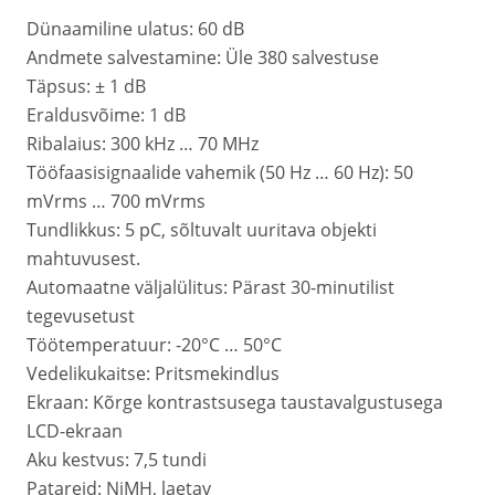
Dünaamiline ulatus: 60 dB
Andmete salvestamine: Üle 380 salvestuse
Täpsus: ± 1 dB
Eraldusvõime: 1 dB
Ribalaius: 300 kHz … 70 MHz
Tööfaasisignaalide vahemik (50 Hz … 60 Hz): 50
mVrms … 700 mVrms
Tundlikkus: 5 pC, sõltuvalt uuritava objekti
mahtuvusest.
Automaatne väljalülitus: Pärast 30-minutilist
tegevusetust
Töötemperatuur: -20°C … 50°C
Vedelikukaitse: Pritsmekindlus
Ekraan: Kõrge kontrastsusega taustavalgustusega
LCD-ekraan
Aku kestvus: 7,5 tundi
Patareid: NiMH, laetav