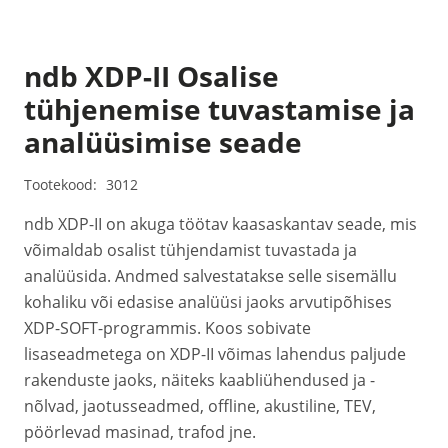
ndb XDP-II Osalise
tühjenemise tuvastamise ja
analüüsimise seade
Tootekood:
3012
ndb XDP-II on akuga töötav kaasaskantav seade, mis
võimaldab osalist tühjendamist tuvastada ja
analüüsida. Andmed salvestatakse selle sisemällu
kohaliku või edasise analüüsi jaoks arvutipõhises
XDP-SOFT-programmis. Koos sobivate
lisaseadmetega on XDP-II võimas lahendus paljude
rakenduste jaoks, näiteks kaabliühendused ja -
nõlvad, jaotusseadmed, offline, akustiline, TEV,
pöörlevad masinad, trafod jne.