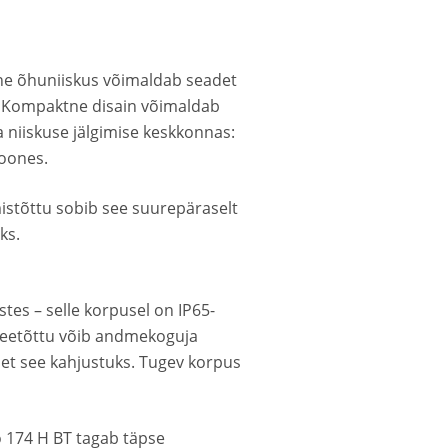
ine õhuniiskus võimaldab seadet
 Kompaktne disain võimaldab
 niiskuse jälgimise keskkonnas:
hoones.
mistõttu sobib see suurepäraselt
ks.
tes – selle korpusel on IP65-
. Seetõttu võib andmekoguja
 et see kahjustuks. Tugev korpus
 174 H BT tagab täpse