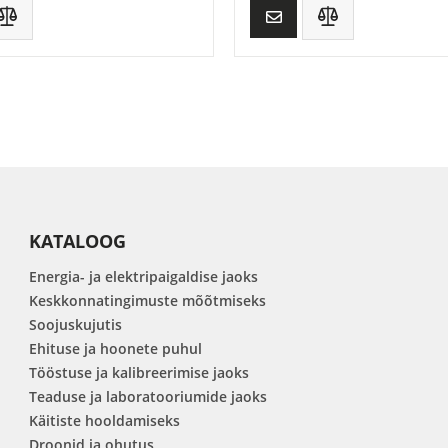
KATALOOG
Energia- ja elektripaigaldise jaoks
Keskkonnatingimuste mõõtmiseks
Soojuskujutis
Ehituse ja hoonete puhul
Tööstuse ja kalibreerimise jaoks
Teaduse ja laboratooriumide jaoks
Käitiste hooldamiseks
Droonid ja ohutus