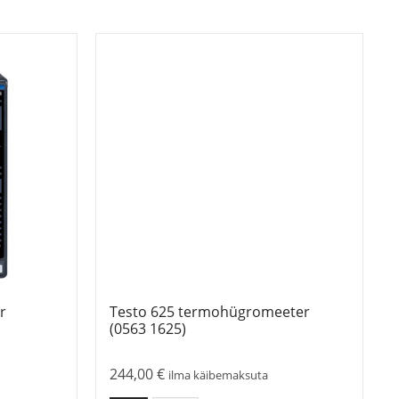
r
Testo 625 termohügromeeter
(0563 1625)
244,00
€
ilma käibemaksuta