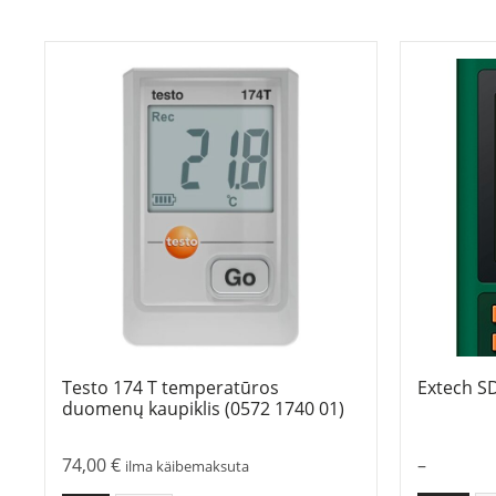
Testo 174 T temperatūros
Extech S
duomenų kaupiklis (0572 1740 01)
74,00
€
–
ilma käibemaksuta