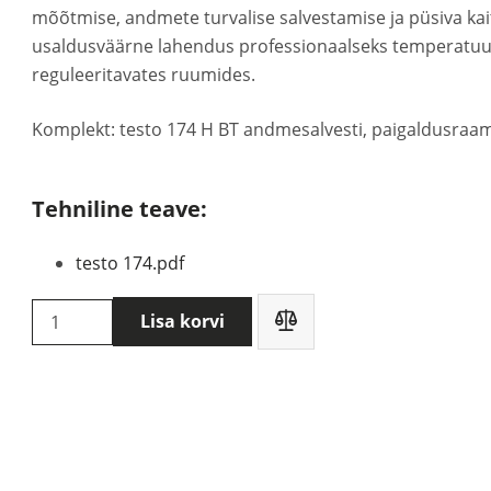
mõõtmise, andmete turvalise salvestamise ja püsiva kai
usaldusväärne lahendus professionaalseks temperatuuri 
reguleeritavates ruumides.
Komplekt: testo 174 H BT andmesalvesti, paigaldusraam,
Tehniline teave:
testo 174.pdf
Testo
Lisa korvi
174
H
BT
temperatuuri
ja
niiskuse