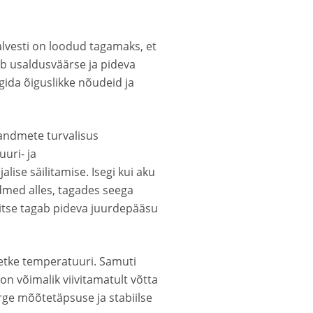
lvesti on loodud tagamaks, et
ab usaldusväärse ja pideva
rgida õiguslikke nõudeid ja
 andmete turvalisus
uri- ja
ise säilitamise. Isegi kui aku
dmed alles, tagades seega
itse tagab pideva juurdepääsu
hetke temperatuuri. Samuti
 on võimalik viivitamatult võtta
ge mõõtetäpsuse ja stabiilse