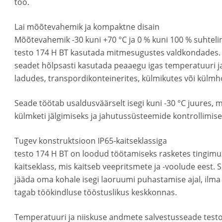
töö.
Lai mõõtevahemik ja kompaktne disain
Mõõtevahemik -30 kuni +70 °C ja 0 % kuni 100 % suhtel
testo 174 H BT kasutada mitmesugustes valdkondades.
seadet hõlpsasti kasutada peaaegu igas temperatuuri ja
ladudes, transpordikonteinerites, külmikutes või külm
Seade töötab usaldusväärselt isegi kuni -30 °C juures, 
külmketi jälgimiseks ja jahutussüsteemide kontrollimise
Tugev konstruktsioon IP65-kaitseklassiga
testo 174 H BT on loodud töötamiseks rasketes tingimus
kaitseklass, mis kaitseb veepritsmete ja -voolude eest
jääda oma kohale isegi laoruumi puhastamise ajal, ilma
tagab töökindluse tööstuslikus keskkonnas.
Temperatuuri ja niiskuse andmete salvestusseade testo