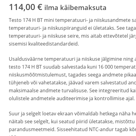
114,00
€
ilma käibemaksuta
Testo 174 H BT mini temperatuuri- ja niiskusandmete sa
temperatuuri- ja niiskuspiiranguid ei ületataks. See tag
temperatuuri- ja niiskuse seire, mis aitab ettevõtetel jä
sisemisi kvaliteedistandardeid.
Usaldusväärne temperatuuri ja niiskuse jälgimine ning
testo 174 H BT suudab salvestada kuni 16 000 temperatu
niiskusmõõtmistulemust, tagades seega andmete pikaajal
tühjeneb või vahetatakse, jäävad varem salvestatud an
maksimaalse andmete turvalisuse. See integreeritud ka
olulistele andmetele auditeerimise ja kontrollimise ajal.
Suur ja selgelt loetav ekraan võimaldab hetkega näha 
näitab see selgelt, kui seatud piirid ületatakse, mistõttu
parandusmeetmeid. Sisseehitatud NTC-andur tagab kõr