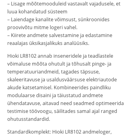
– Lisage mõõtemooduleid vastavalt vajadusele, et
luua kohandatud süsteem
– Laiendage kanalite võimsust, sünkroonides
proovivõtu mitme logeri vahel.
– Kiirete andmete salvestamine ja edastamine
reaalajas üksikasjalikuks analüüsiks.
Hioki LR8102 annab inseneridele ja teadlastele
võimaluse mõõta ohutult ja tõhusalt pinge- ja
temperatuuriandmeid, tagades täpsuse,
skaleeritavuse ja usaldusväärsuse elektriautode
akude katsetamisel. Kombineerides paindliku
modulaarse disaini ja täiustatud andmete
ühendatavuse, aitavad need seadmed optimeerida
testimise töövoogu, säilitades samal ajal ranged
ohutusstandardid.
Standardkomplekt: Hioki LR8102 andmeloger,