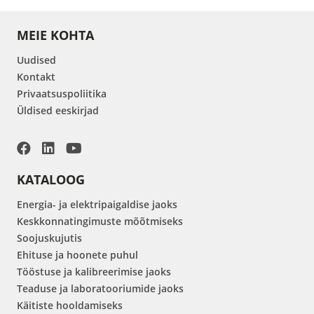
MEIE KOHTA
Uudised
Kontakt
Privaatsuspoliitika
Üldised eeskirjad
KATALOOG
Energia- ja elektripaigaldise jaoks
Keskkonnatingimuste mõõtmiseks
Soojuskujutis
Ehituse ja hoonete puhul
Tööstuse ja kalibreerimise jaoks
Teaduse ja laboratooriumide jaoks
Käitiste hooldamiseks