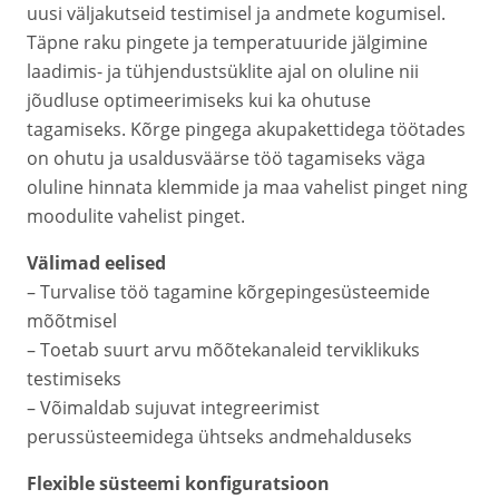
uusi väljakutseid testimisel ja andmete kogumisel.
Täpne raku pingete ja temperatuuride jälgimine
laadimis- ja tühjendustsüklite ajal on oluline nii
jõudluse optimeerimiseks kui ka ohutuse
tagamiseks. Kõrge pingega akupakettidega töötades
on ohutu ja usaldusväärse töö tagamiseks väga
oluline hinnata klemmide ja maa vahelist pinget ning
moodulite vahelist pinget.
Välimad eelised
– Turvalise töö tagamine kõrgepingesüsteemide
mõõtmisel
– Toetab suurt arvu mõõtekanaleid terviklikuks
testimiseks
– Võimaldab sujuvat integreerimist
perussüsteemidega ühtseks andmehalduseks
Flexible süsteemi konfiguratsioon