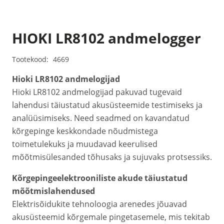
HIOKI LR8102 andmelogger
Tootekood:
4669
Hioki LR8102 andmelogijad
Hioki LR8102 andmelogijad pakuvad tugevaid
lahendusi täiustatud akusüsteemide testimiseks ja
analüüsimiseks. Need seadmed on kavandatud
kõrgepinge keskkondade nõudmistega
toimetulekuks ja muudavad keerulised
mõõtmisülesanded tõhusaks ja sujuvaks protsessiks.
Kõrgepingeelektrooniliste akude täiustatud
mõõtmislahendused
Elektrisõidukite tehnoloogia arenedes jõuavad
akusüsteemid kõrgemale pingetasemele, mis tekitab