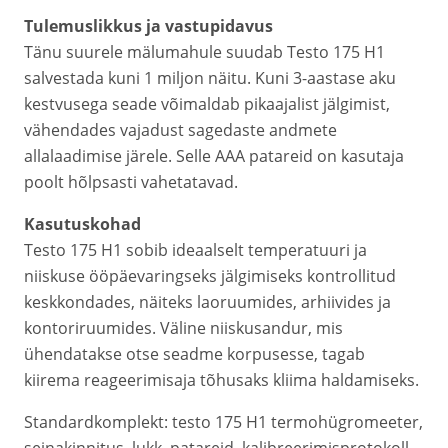
Tulemuslikkus ja vastupidavus
Tänu suurele mälumahule suudab Testo 175 H1
salvestada kuni 1 miljon näitu. Kuni 3-aastase aku
kestvusega seade võimaldab pikaajalist jälgimist,
vähendades vajadust sagedaste andmete
allalaadimise järele. Selle AAA patareid on kasutaja
poolt hõlpsasti vahetatavad.
Kasutuskohad
Testo 175 H1 sobib ideaalselt temperatuuri ja
niiskuse ööpäevaringseks jälgimiseks kontrollitud
keskkondades, näiteks laoruumides, arhiivides ja
kontoriruumides. Väline niiskusandur, mis
ühendatakse otse seadme korpusesse, tagab
kiirema reageerimisaja tõhusaks kliima haldamiseks.
Standardkomplekt: testo 175 H1 termohügromeeter,