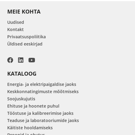
MEIE KOHTA
Uudised
Kontakt
Privaatsuspoliitika
Üldised eeskirjad
KATALOOG
Energia- ja elektripaigaldise jaoks
Keskkonnatingimuste mõõtmiseks
Soojuskujutis
Ehituse ja hoonete puhul
Tööstuse ja kalibreerimise jaoks
Teaduse ja laboratooriumide jaoks
Käitiste hooldamiseks
Droonid ja ohutus