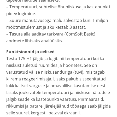
täpsete näitude saamiseks.
– Temperatuuri, suhtelise õhuniiskuse ja kastepunkti
pidev logimine.
– Suure mahutavusega mälu salvestab kuni 1 miljon
mõõtmistulemust ja aku kestab 3 aastat.
– Tasuta allalaaditav tarkvara (ComSoft Basic)
andmete lihtsaks analüüsiks.
Funktsioonid ja eelised
Testo 175 H1 jälgib ja logib nii temperatuuri kui ka
niiskust suletud ruumides ja hoonetes. See on
varustatud välise niiskusanduriga (tüvi), mis tagab
kiirema reageerimisaja. Lisaks pakub sisseehitatud
lukk kaitset varguse ja omavolilise kasutamise eest.
Lisaks jooksvatele temperatuuri ja niiskuse näitudele
jälgib seade ka kastepunkti väärtusi. Piirmäärasid,
rikkumisi ja patarei järelejäänud tööaega saab jälgida
selle suurel, kergesti loetaval ekraanil.