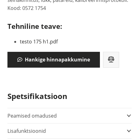
seinakinnitus, lukk, patareid, kalibreerimisprotokoll.
Kood: 0572 1754
Tehniline teave:
testo 175 h1.pdf
Hankige hinnapakkumine
Spetsifikatsioon
Peamised omadused
Lisafunktsioonid