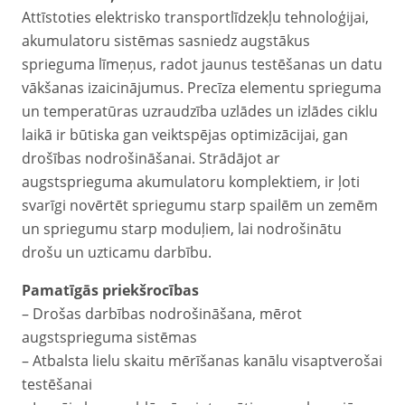
Attīstoties elektrisko transportlīdzekļu tehnoloģijai,
akumulatoru sistēmas sasniedz augstākus
sprieguma līmeņus, radot jaunus testēšanas un datu
vākšanas izaicinājumus. Precīza elementu sprieguma
un temperatūras uzraudzība uzlādes un izlādes ciklu
laikā ir būtiska gan veiktspējas optimizācijai, gan
drošības nodrošināšanai. Strādājot ar
augstsprieguma akumulatoru komplektiem, ir ļoti
svarīgi novērtēt spriegumu starp spailēm un zemēm
un spriegumu starp moduļiem, lai nodrošinātu
drošu un uzticamu darbību.
Pamatīgās priekšrocības
– Drošas darbības nodrošināšana, mērot
augstsprieguma sistēmas
– Atbalsta lielu skaitu mērīšanas kanālu visaptverošai
testēšanai