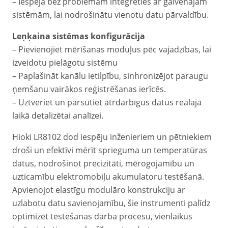
– Iespēja bez problēmām integrēties ar galvenajām
sistēmām, lai nodrošinātu vienotu datu pārvaldību.
Leņķaina sistēmas konfigurācija
– Pievienojiet mērīšanas moduļus pēc vajadzības, lai
izveidotu pielāgotu sistēmu
– Paplašināt kanālu ietilpību, sinhronizējot paraugu
ņemšanu vairākos reģistrēšanas ierīcēs.
– Uztveriet un pārsūtiet ātrdarbīgus datus reālajā
laikā detalizētai analīzei.
Hioki LR8102 dod iespēju inženieriem un pētniekiem
droši un efektīvi mērīt sprieguma un temperatūras
datus, nodrošinot precizitāti, mērogojamību un
uzticamību elektromobiļu akumulatoru testēšanā.
Apvienojot elastīgu modulāro konstrukciju ar
uzlabotu datu savienojamību, šie instrumenti palīdz
optimizēt testēšanas darba procesu, vienlaikus