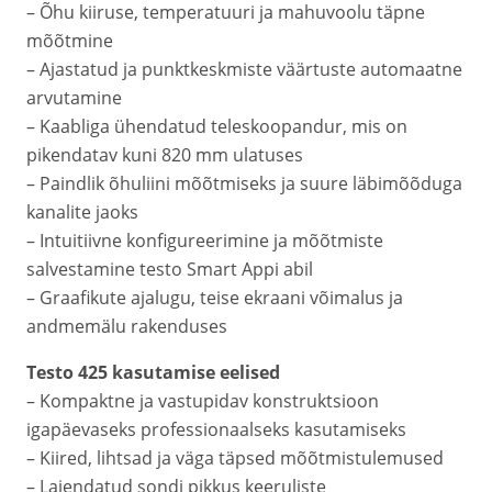
– Õhu kiiruse, temperatuuri ja mahuvoolu täpne
mõõtmine
– Ajastatud ja punktkeskmiste väärtuste automaatne
arvutamine
– Kaabliga ühendatud teleskoopandur, mis on
pikendatav kuni 820 mm ulatuses
– Paindlik õhuliini mõõtmiseks ja suure läbimõõduga
kanalite jaoks
– Intuitiivne konfigureerimine ja mõõtmiste
salvestamine testo Smart Appi abil
– Graafikute ajalugu, teise ekraani võimalus ja
andmemälu rakenduses
Testo 425 kasutamise eelised
– Kompaktne ja vastupidav konstruktsioon
igapäevaseks professionaalseks kasutamiseks
– Kiired, lihtsad ja väga täpsed mõõtmistulemused
– Laiendatud sondi pikkus keeruliste