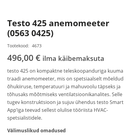
Testo 425 anemomeeter
(0563 0425)
Tootekood:
4673
496,00
€
ilma käibemaksuta
testo 425 on kompaktne teleskoopanduriga kuuma
traadi anemomeeter, mis on spetsiaalselt mõeldud
õhukiiruse, temperatuuri ja mahuvoolu täpseks ja
tõhusaks mõõtmiseks ventilatsioonikanalites. Selle
tugev konstruktsioon ja sujuv ühendus testo Smart
App’iga teevad sellest olulise tööriista HVAC-
spetsialistidele.
Välimuslikud omadused