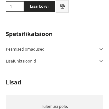
Testo
Lisa korvi
425
anemomeeter
(0563
0425)
Spetsifikatsioon
kogus
Peamised omadused
Lisafunktsioonid
Lisad
Tulemusi pole.