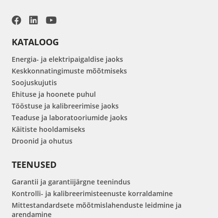
KATALOOG
Energia- ja elektripaigaldise jaoks
Keskkonnatingimuste mõõtmiseks
Soojuskujutis
Ehituse ja hoonete puhul
Tööstuse ja kalibreerimise jaoks
Teaduse ja laboratooriumide jaoks
Käitiste hooldamiseks
Droonid ja ohutus
TEENUSED
Garantii ja garantiijärgne teenindus
Kontrolli- ja kalibreerimisteenuste korraldamine
Mittestandardsete mõõtmislahenduste leidmine ja
arendamine